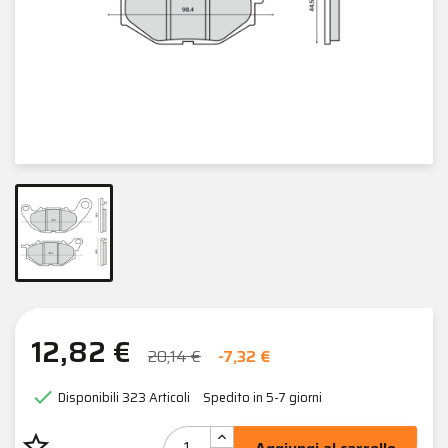
12,82 €
20,14 €
-7,32 €

Disponibili
323 Articoli
Spedito in 5-7 giorni
star_border