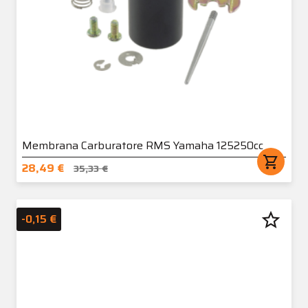
Membrana Carburatore RMS Yamaha 125250cc
shopping_cart
28,49 €
35,33 €
star_border
-0,15 €