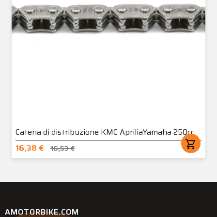
Catena di distribuzione KMC ApriliaYamaha 250cc
shopping_cart
16,38 €
16,53 €
AMOTORBIKE.COM