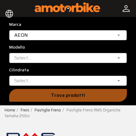
person
language
Marca
AEON
Modello
Select...
Cilindrata
Select...
Trova prodotti
Home
Freni
Pastiglie Freno
Pastiglie Freno RMS Organiche
Yamaha 250cc