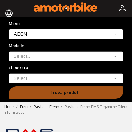
person
language
Marca
AEON
Modello
Select...
Cilindrata
Select...
Trova prodotti
Home
Freni
Pastiglie Freno
Pastiglie Freno RMS Organiche Gilera
Storm 50cc