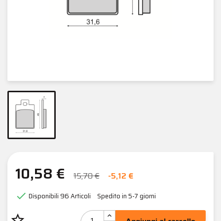
10,58 €
15,70 €
-5,12 €

Disponibili
96 Articoli
Spedito in 5-7 giorni
star_border