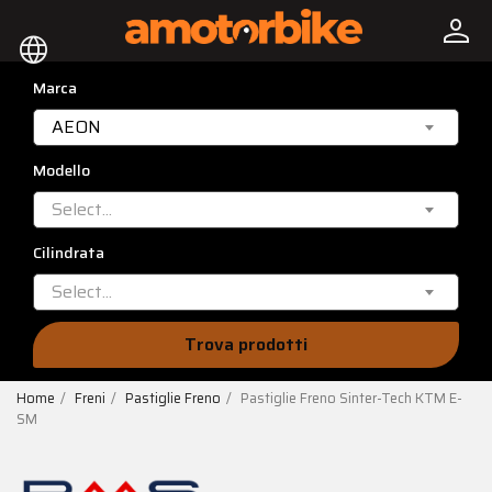
person
language
Marca
AEON
Modello
Select...
Cilindrata
Select...
Trova prodotti
Home
Freni
Pastiglie Freno
Pastiglie Freno Sinter-Tech KTM E-
SM