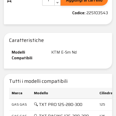
Aggiungi al carrello
Codice:
225103543
Caratteristiche
Modelli
KTM E-Sm Nd
Compatibili
Tutti i modelli compatibili
Marca
Modello
Cilindrat
🔍 TXT PRO 125-280-300
GAS GAS
125
GAS GAS
125