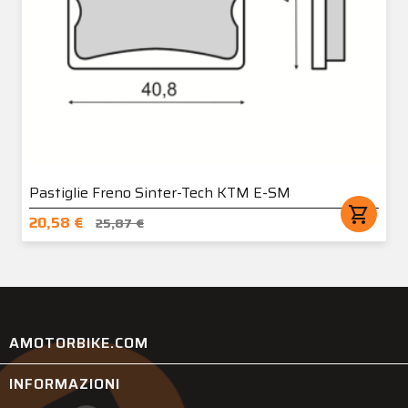
Pastiglie Freno Sinter-Tech KTM E-SM
shopping_cart
20,58 €
25,87 €
AMOTORBIKE.COM
INFORMAZIONI
