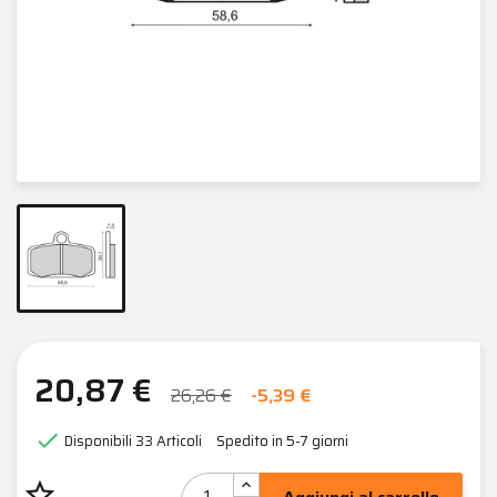
20,87 €
26,26 €
-5,39 €

Disponibili
33 Articoli
Spedito in 5-7 giorni
star_border