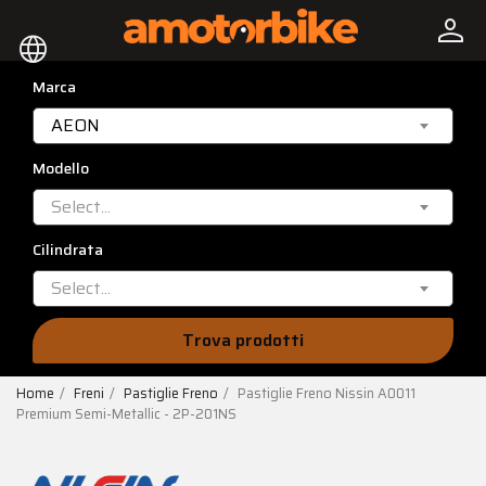
person
language
Marca
AEON
Modello
Select...
Cilindrata
Select...
Trova prodotti
Home
Freni
Pastiglie Freno
Pastiglie Freno Nissin A0011
Premium Semi-Metallic - 2P-201NS