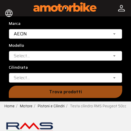
person
language
Marca
AEON
Modello
Select...
Cilindrata
Select...
Trova prodotti
Home
Motore
Pistoni e Cilindri
Testa cilindro RMS Peugeot 50cc