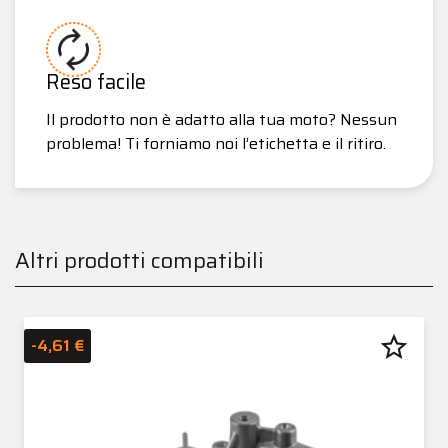
Reso facile
Il prodotto non è adatto alla tua moto? Nessun
problema! Ti forniamo noi l’etichetta e il ritiro.
Altri prodotti compatibili
star_border
-4,61 €