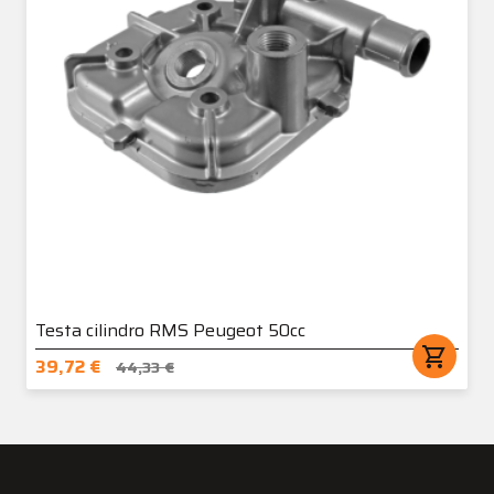
Testa cilindro RMS Peugeot 50cc
shopping_cart
39,72 €
44,33 €