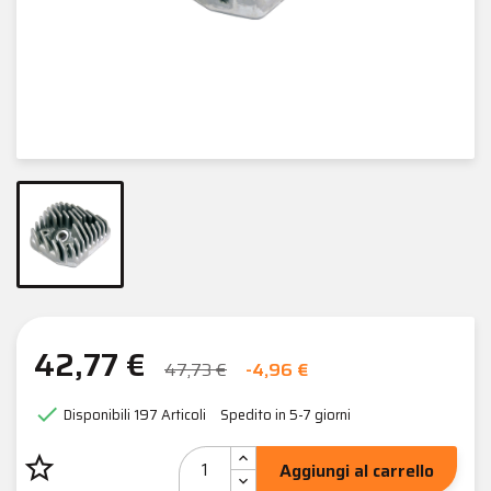
42,77 €
47,73 €
-4,96 €

Disponibili
197 Articoli
Spedito in 5-7 giorni
star_border
Aggiungi al carrello