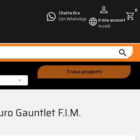
person
0
shopping_cart
Chatta Ora
language
Con WhatsApp
Il mio account
Accedi
search
Trova prodotti
o Gauntlet F.I.M.