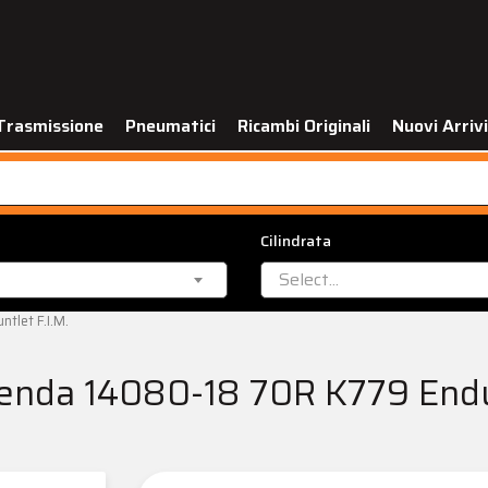
Trasmissione
Pneumatici
Ricambi Originali
Nuovi Arrivi
Cilindrata
Select...
let F.I.M.
nda 14080-18 70R K779 Endur