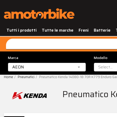
Tutti i prodotti
Tutte le marche
Freni
Batterie
Marca
Modello
AEON
Select...
Home
Pneumatici
Pneumatico Kenda 14080-18 70R K779 Enduro Gaunt
Pneumatico Ke