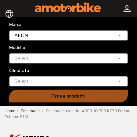
person
language
Marca
AEON
Modello
Select...
Cilindrata
Select...
Trova prodotti
Home
Pneumatici
Pneumatico Kenda 14080-18 70R K779 Enduro
Extreme F.I.M.