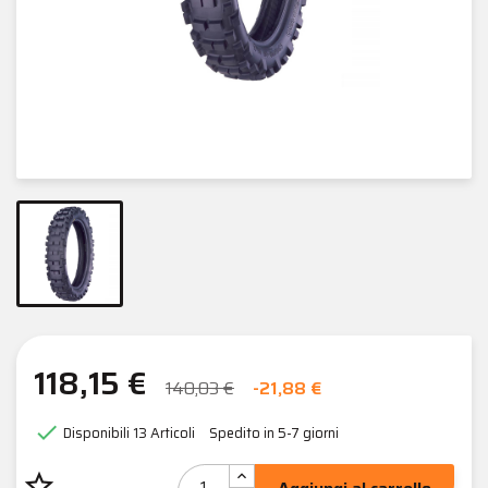
118,15 €
140,03 €
-21,88 €

Disponibili
13 Articoli
Spedito in 5-7 giorni
star_border