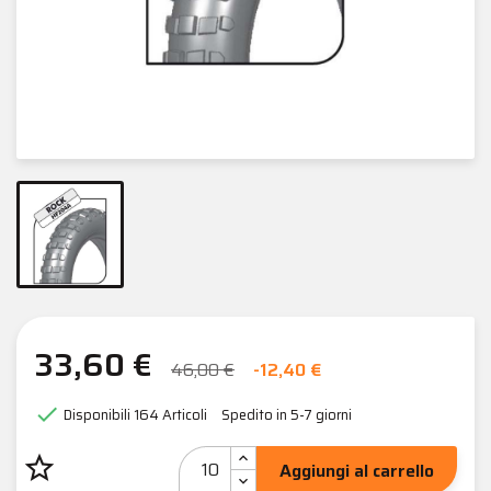
33,60 €
46,00 €
-12,40 €

Disponibili
164 Articoli
Spedito in 5-7 giorni
star_border
Aggiungi al carrello