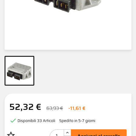
52,32 €
63,93 €
-11,61 €

Disponibili
33 Articoli
Spedito in 5-7 giorni
star_border