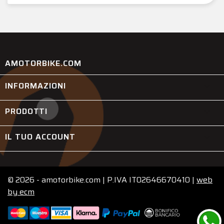
AMOTORBIKE.COM
INFORMAZIONI

PRODOTTI

IL TUO ACCOUNT

© 2026 - amotorbike.com | P.IVA IT02646670410 |
web
by
ecm