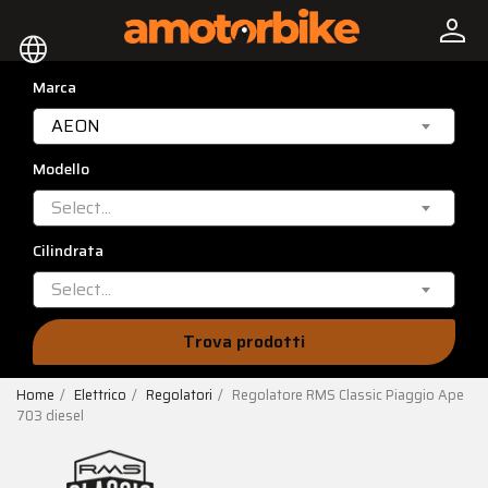
person
language
Marca
AEON
Modello
Select...
Cilindrata
Select...
Trova prodotti
Home
Elettrico
Regolatori
Regolatore RMS Classic Piaggio Ape
703 diesel