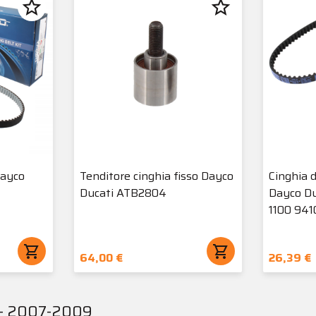
star_border
star_border
Dayco
Tenditore cinghia fisso Dayco
Cinghia d
Ducati ATB2804
Dayco D
1100 94
shopping_cart
shopping_cart
64,00 €
26,39 €
0 - 2007-2009