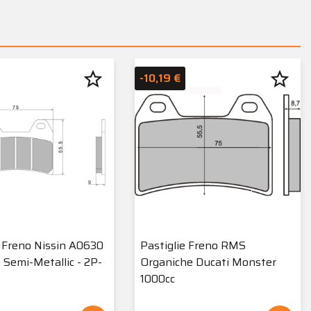
star_border
star_border
-10,19 €
e Freno Nissin A0630
Pastiglie Freno RMS
Semi-Metallic - 2P-
Organiche Ducati Monster
1000cc