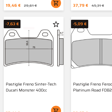
shopping_cart
19,46 €
37,79 €
29,61 €
45,31 €
star_border
-7,63 €
-5,09 €
Pastiglie Freno Sinter-Tech
Pastiglie Freno Fero
Ducati Monster 400cc
Platinum Road FDB
shopping_cart