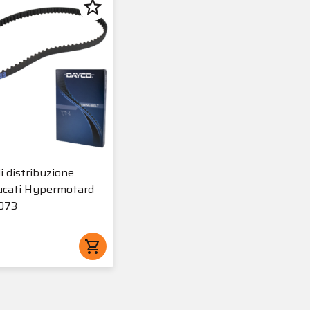
star_border
i distribuzione
ucati Hypermotard
1073
shopping_cart