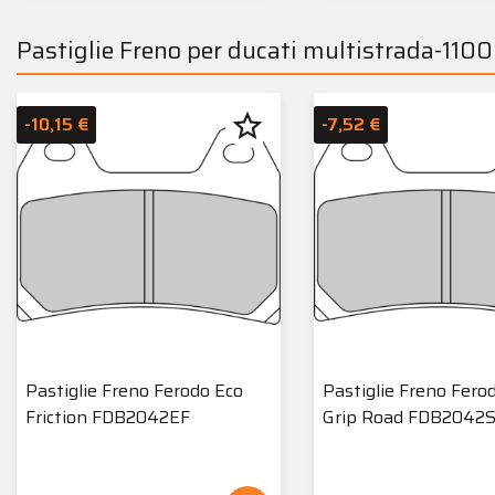
Pastiglie Freno per ducati multistrada-110
star_border
-10,15 €
-7,52 €
Pastiglie Freno Ferodo Eco
Pastiglie Freno Fero
Friction FDB2042EF
Grip Road FDB2042