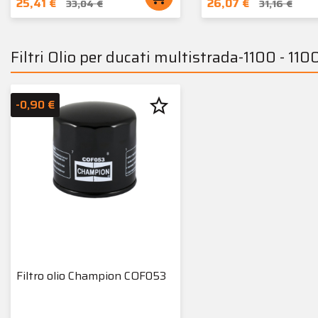
25,41 €
26,07 €
33,04 €
31,16 €
Filtri Olio per ducati multistrada-1100 - 1
star_border
-0,90 €
Filtro olio Champion COF053