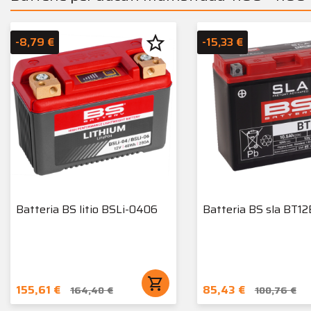
star_border
-8,79 €
-15,33 €
Batteria BS litio BSLi-0406
Batteria BS sla BT1
shopping_cart
155,61 €
85,43 €
164,40 €
100,76 €