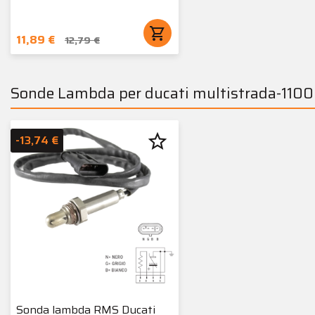
shopping_cart
11,89 €
12,79 €
Sonde Lambda per ducati multistrada-1100
star_border
-13,74 €
Sonda lambda RMS Ducati