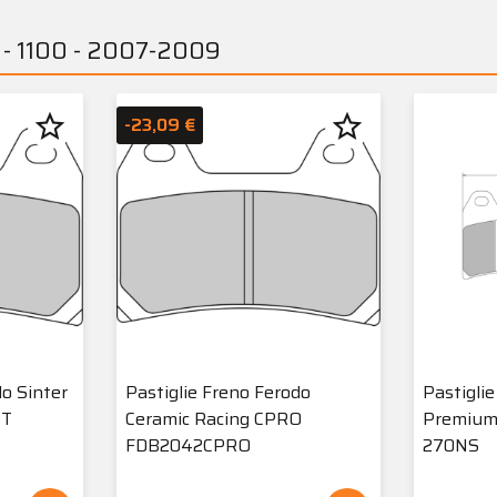
0 - 1100 - 2007-2009
star_border
star_border
-23,09 €
do Sinter
Pastiglie Freno Ferodo
Pastigli
ST
Ceramic Racing CPRO
Premium 
FDB2042CPRO
270NS