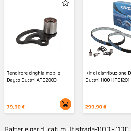
star_border
Tenditore cinghia mobile
Kit di distribuzione 
Dayco Ducati ATB2803
Ducati 1100 KTB1201
shopping_cart
79,90 €
299,90 €
Batterie per ducati multistrada-1100 - 110