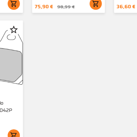
shopping_cart
shopping_cart
75,90 €
36,60 €
98,99 €
star_border
do
2042P
shopping_cart