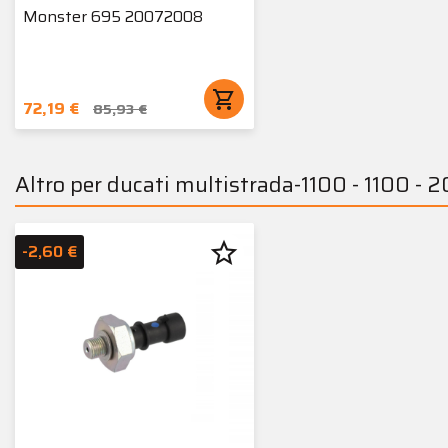
Monster 695 20072008
shopping_cart
72,19 €
85,93 €
Altro per ducati multistrada-1100 - 1100 -
star_border
-2,60 €