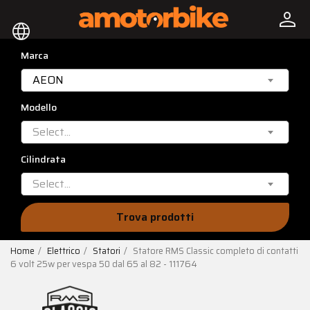
person
language
Marca
AEON
Modello
Select...
Cilindrata
Select...
Trova prodotti
Home
Elettrico
Statori
Statore RMS Classic completo di contatti
6 volt 25w per vespa 50 dal 65 al 82 - 111764