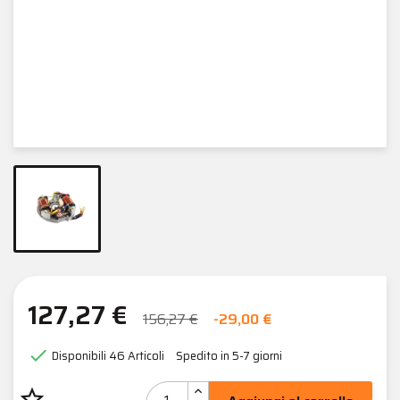
127,27 €
156,27 €
-29,00 €

Disponibili
46 Articoli
Spedito in 5-7 giorni
star_border