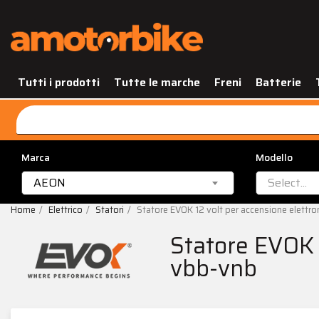
Tutti i prodotti
Tutte le marche
Freni
Batterie
Marca
Modello
AEON
Select...
Home
Elettrico
Statori
Statore EVOK 12 volt per accensione elettr
Statore EVOK 
vbb-vnb