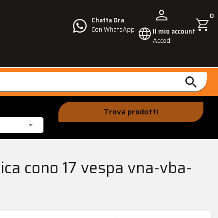
person
0
shopping_cart
Chatta Ora
language
Con WhatsApp
Il mio account
Accedi
search
Trova prodotti
nica cono 17 vespa vna-vba-