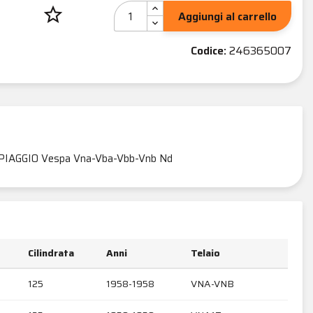
star_border
Aggiungi al carrello
Codice:
246365007
PIAGGIO Vespa Vna-Vba-Vbb-Vnb Nd
Cilindrata
Anni
Telaio
125
1958-1958
VNA-VNB