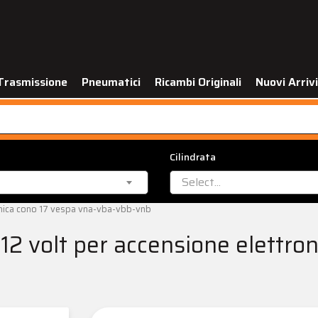
Trasmissione
Pneumatici
Ricambi Originali
Nuovi Arrivi
Cilindrata
Select...
onica cono 17 vespa vna-vba-vbb-vnb
12 volt per accensione elettro