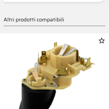
Altri prodotti compatibili
star_border