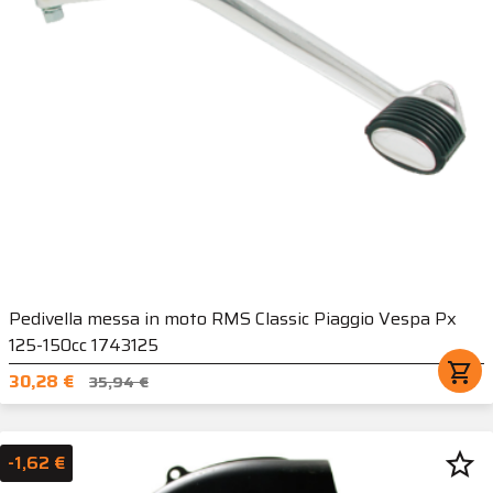
Pedivella messa in moto RMS Classic Piaggio Vespa Px
125-150cc 1743125
shopping_cart
30,28 €
35,94 €
star_border
-1,62 €