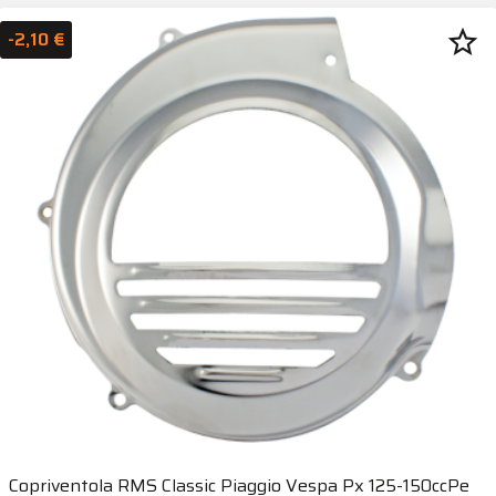
star_border
-2,10 €
Copriventola RMS Classic Piaggio Vespa Px 125-150ccPe