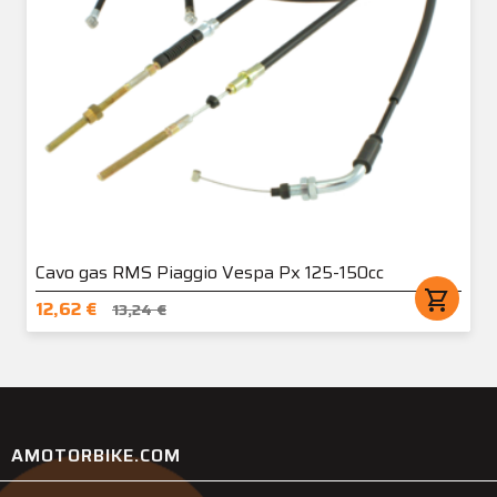
Cavo gas RMS Piaggio Vespa Px 125-150cc
shopping_cart
12,62 €
13,24 €
AMOTORBIKE.COM