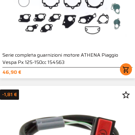
Serie completa guarnizioni motore ATHENA Piaggio
Vespa Px 125-150cc 154563
shopping_cart
46,90 €
star_border
-1,81 €