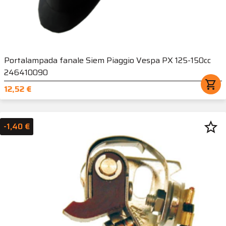
Portalampada fanale Siem Piaggio Vespa PX 125-150cc
246410090
shopping_cart
12,52 €
star_border
-1,40 €