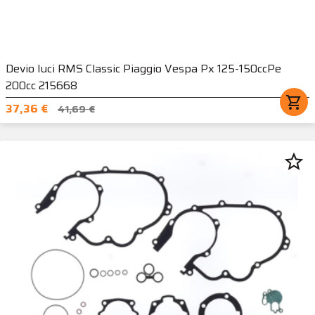
Devio luci RMS Classic Piaggio Vespa Px 125-150ccPe
200cc 215668
shopping_cart
37,36 €
41,69 €
star_border