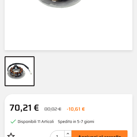
70,21 €
80,82 €
-10,61 €

Disponibili
11 Articoli
Spedito in 5-7 giorni
star_border