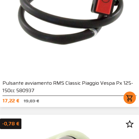
Pulsante avviamento RMS Classic Piaggio Vespa Px 125-
150cc 580937
shopping_cart
17,22 €
19,03 €
star_border
-0,78 €