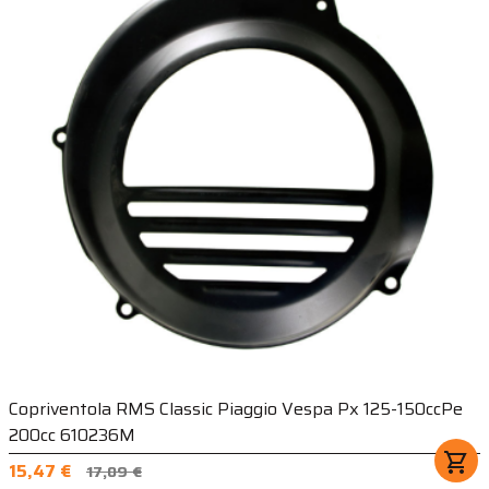
Copriventola RMS Classic Piaggio Vespa Px 125-150ccPe
200cc 610236M
shopping_cart
15,47 €
17,09 €