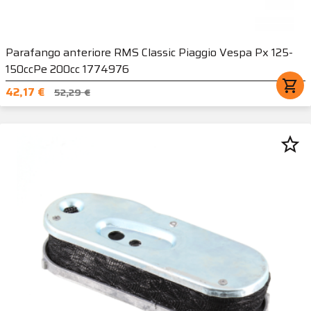
Parafango anteriore RMS Classic Piaggio Vespa Px 125-
150ccPe 200cc 1774976
shopping_cart
42,17 €
52,29 €
star_border