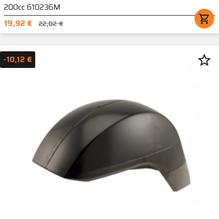
200cc 610236M
shopping_cart
19,92 €
22,02 €
star_border
-10,12 €