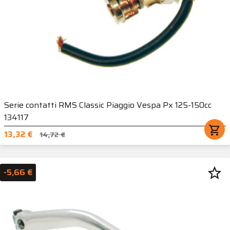
Serie contatti RMS Classic Piaggio Vespa Px 125-150cc
134117
shopping_cart
13,32 €
14,72 €
star_border
-5,66 €