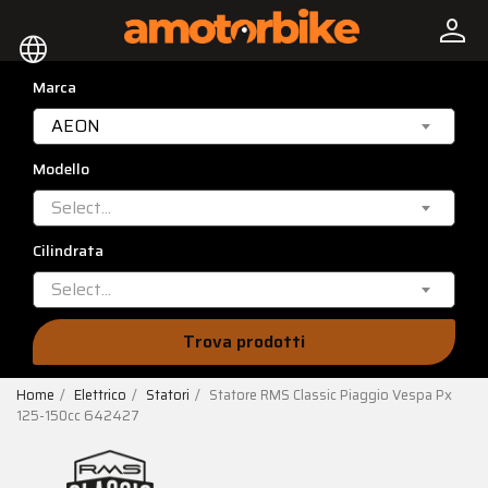
person
language
Marca
AEON
Modello
Select...
Cilindrata
Select...
Trova prodotti
Home
Elettrico
Statori
Statore RMS Classic Piaggio Vespa Px
125-150cc 642427