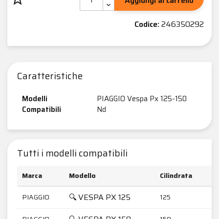
Aggiungi al carrello
Codice:
246350292
Caratteristiche
Modelli
PIAGGIO Vespa Px 125-150
Compatibili
Nd
Tutti i modelli compatibili
Marca
Modello
Cilindrata
A
🔍 VESPA PX 125
PIAGGIO
125
2
PIAGGIO
150
2