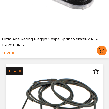
Filtro Aria Racing Piaggio Vespa Sprint VelocePx 125-
150cc 113125
shopping_cart
11,21 €
star_border
-0,62 €