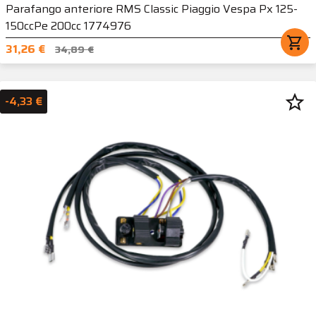
Parafango anteriore RMS Classic Piaggio Vespa Px 125-
150ccPe 200cc 1774976
shopping_cart
31,26 €
34,89 €
star_border
-4,33 €