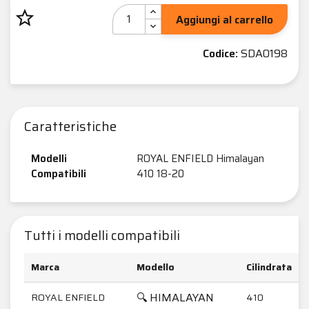
star_border
Aggiungi al carrello
Codice:
SDA0198
Caratteristiche
Modelli
ROYAL ENFIELD Himalayan
Compatibili
410 18-20
Tutti i modelli compatibili
Marca
Modello
Cilindrata
🔍 HIMALAYAN
ROYAL ENFIELD
410