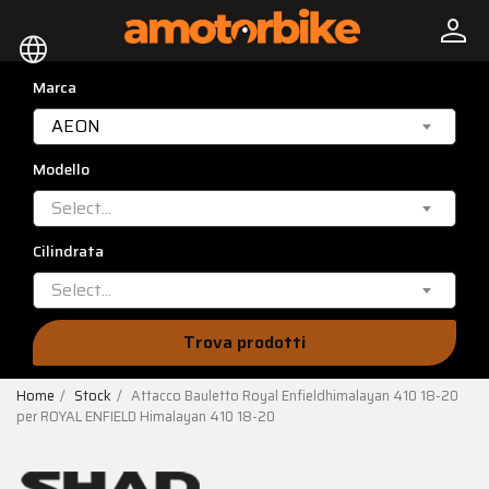
person
language
Marca
AEON
Modello
Select...
Cilindrata
Select...
Trova prodotti
Home
Stock
Attacco Bauletto Royal Enfieldhimalayan 410 18-20
per ROYAL ENFIELD Himalayan 410 18-20