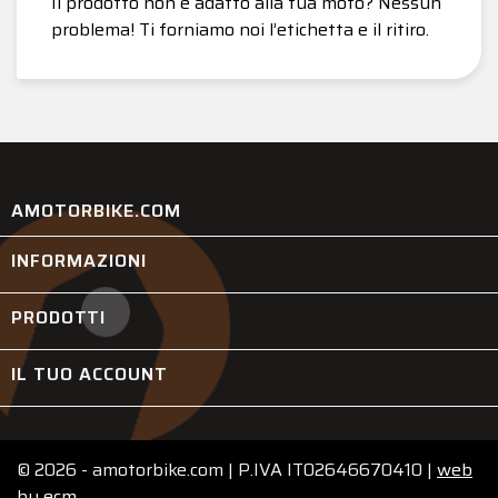
Il prodotto non è adatto alla tua moto? Nessun
problema! Ti forniamo noi l’etichetta e il ritiro.
AMOTORBIKE.COM
INFORMAZIONI

PRODOTTI

IL TUO ACCOUNT

© 2026 - amotorbike.com | P.IVA IT02646670410 |
web
by
ecm