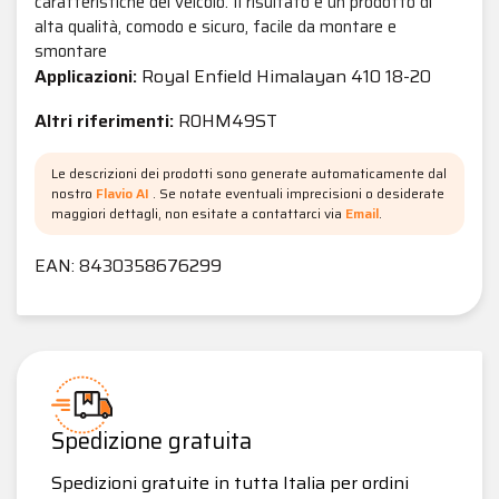
caratteristiche del veicolo. Il risultato è un prodotto di
alta qualità, comodo e sicuro, facile da montare e
smontare
Applicazioni:
Royal Enfield Himalayan 410 18-20
Altri riferimenti:
R0HM49ST
Le descrizioni dei prodotti sono generate automaticamente dal
nostro
Flavio AI
. Se notate eventuali imprecisioni o desiderate
maggiori dettagli, non esitate a contattarci via
Email
.
EAN: 8430358676299
Spedizione gratuita
Spedizioni gratuite in tutta Italia per ordini