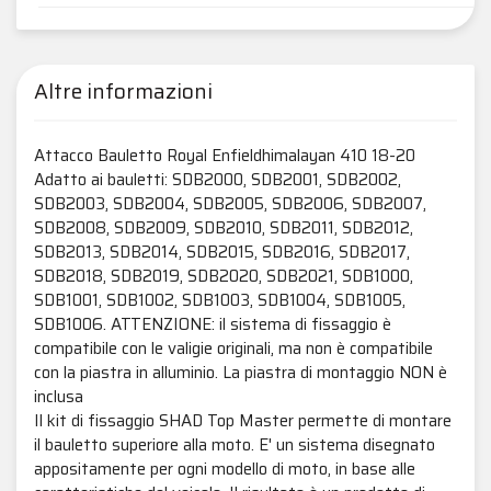
Altre informazioni
Attacco Bauletto Royal Enfieldhimalayan 410 18-20
Adatto ai bauletti: SDB2000, SDB2001, SDB2002,
SDB2003, SDB2004, SDB2005, SDB2006, SDB2007,
SDB2008, SDB2009, SDB2010, SDB2011, SDB2012,
SDB2013, SDB2014, SDB2015, SDB2016, SDB2017,
SDB2018, SDB2019, SDB2020, SDB2021, SDB1000,
SDB1001, SDB1002, SDB1003, SDB1004, SDB1005,
SDB1006. ATTENZIONE: il sistema di fissaggio è
compatibile con le valigie originali, ma non è compatibile
con la piastra in alluminio. La piastra di montaggio NON è
inclusa
Il kit di fissaggio SHAD Top Master permette di montare
il bauletto superiore alla moto. E' un sistema disegnato
appositamente per ogni modello di moto, in base alle