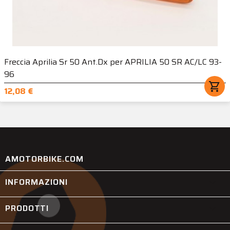
Freccia Aprilia Sr 50 Ant.Dx per APRILIA 50 SR AC/LC 93-
96
shopping_cart
12,08 €
AMOTORBIKE.COM
INFORMAZIONI

PRODOTTI
