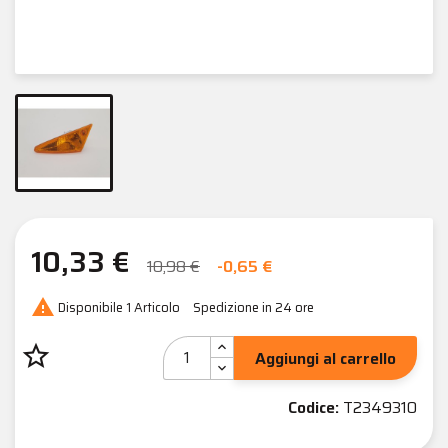
10,33 €
10,98 €
-0,65 €

Disponibile
1 Articolo
Spedizione in 24 ore
star_border
Aggiungi al carrello
Codice:
T2349310