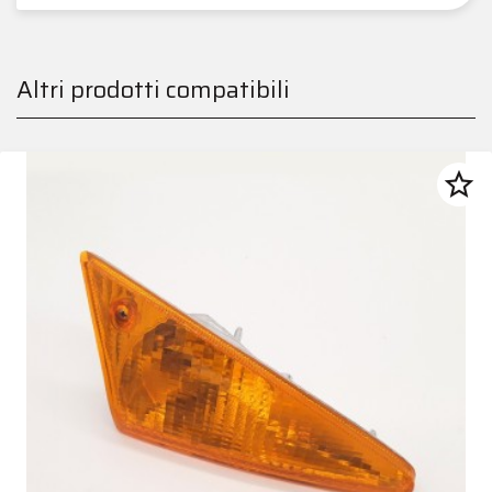
Altri prodotti compatibili
star_border