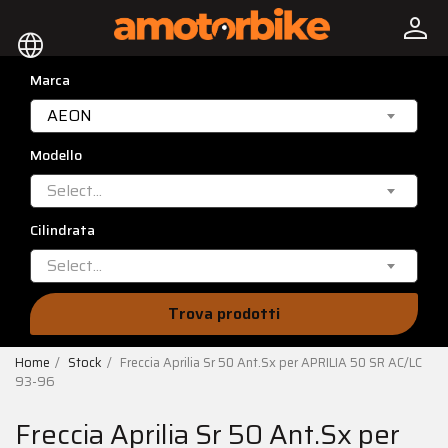
person
language
Marca
AEON
Modello
Select...
Cilindrata
Select...
Trova prodotti
Home
Stock
Freccia Aprilia Sr 50 Ant.Sx per APRILIA 50 SR AC/LC
93-96
Freccia Aprilia Sr 50 Ant.Sx per