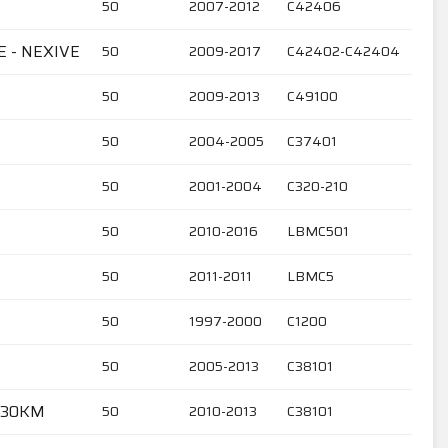
50
2007-2012
C42406
E - NEXIVE
50
2009-2017
C42402-C42404
50
2009-2013
C49100
50
2004-2005
C37401
50
2001-2004
C320-210
50
2010-2016
LBMC501
50
2011-2011
LBMC5
50
1997-2000
C1200
50
2005-2013
C38101
& 30KM
50
2010-2013
C38101