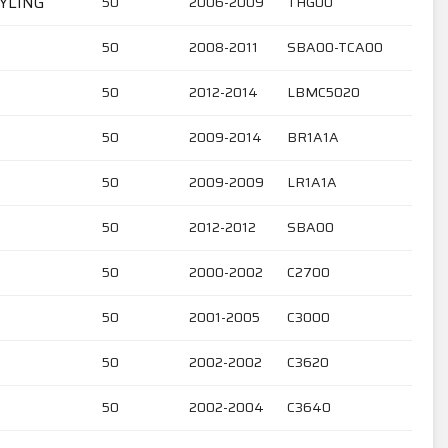
YLING
50
2006-2009
THG00
50
2008-2011
SBA00-TCA00
50
2012-2014
LBMC5020
50
2009-2014
BR1A1A
50
2009-2009
LR1A1A
50
2012-2012
SBA00
50
2000-2002
C2700
50
2001-2005
C3000
50
2002-2002
C3620
50
2002-2004
C3640