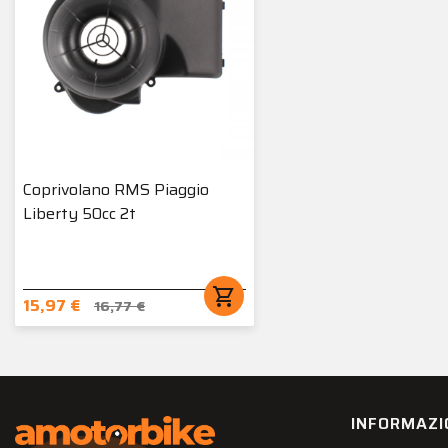
Coprivolano RMS Piaggio
Liberty 50cc 2t
shopping_cart
15,97 €
16,77 €
INFORMAZI