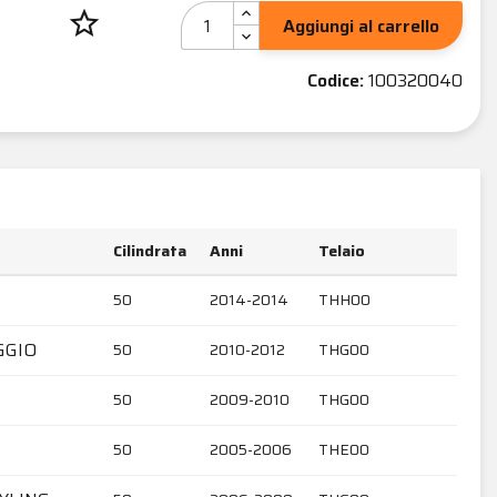
star_border
Aggiungi al carrello
Codice:
100320040
Cilindrata
Anni
Telaio
50
2014-2014
THH00
GGIO
50
2010-2012
THG00
50
2009-2010
THG00
50
2005-2006
THE00