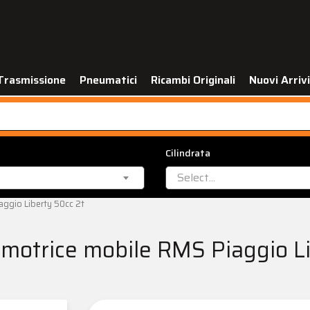
Trasmissione
Pneumatici
Ricambi Originali
Nuovi Arrivi
Cilindrata
Select...
ggio Liberty 50cc 2t
motrice mobile RMS Piaggio Li