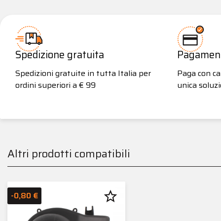
Spedizione gratuita
Pagamenti
Spedizioni gratuite in tutta Italia per
Paga con car
ordini superiori a € 99
unica soluzi
Altri prodotti compatibili
star_border
-0,80 €