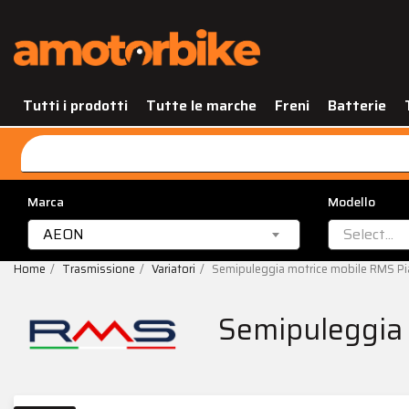
Tutti i prodotti
Tutte le marche
Freni
Batterie
Marca
Modello
AEON
Select...
Home
Trasmissione
Variatori
Semipuleggia motrice mobile RMS Pia
Semipuleggia 