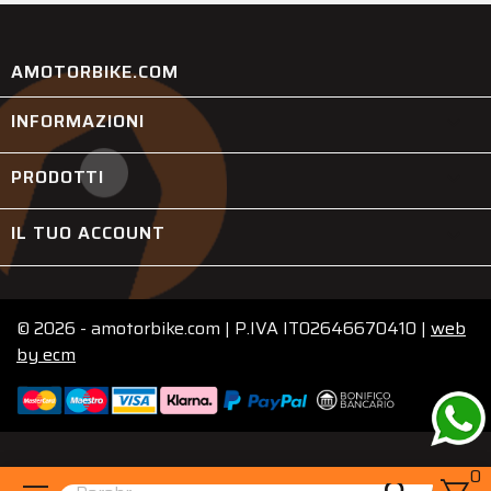
AMOTORBIKE.COM
INFORMAZIONI

PRODOTTI

IL TUO ACCOUNT

© 2026 - amotorbike.com | P.IVA IT02646670410 |
web
by
ecm
0