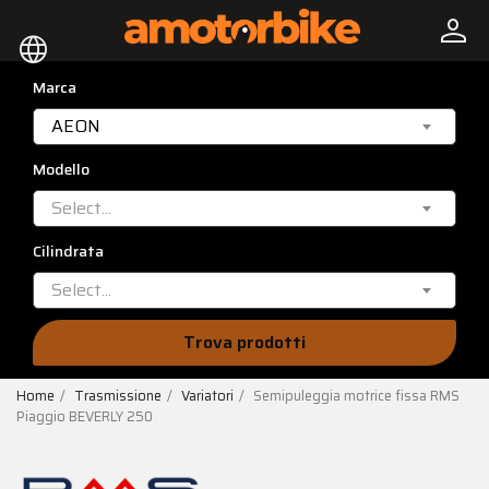
person
language
Marca
AEON
Modello
Select...
Cilindrata
Select...
Trova prodotti
Home
Trasmissione
Variatori
Semipuleggia motrice fissa RMS
Piaggio BEVERLY 250