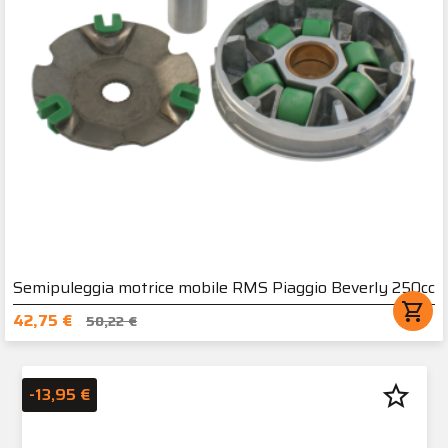
Semipuleggia motrice mobile RMS Piaggio Beverly 250cc
shopping_cart
42,75 €
50,22 €
star_border
-13,95 €