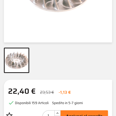
22,40 €
23,53 €
-1,13 €

Disponibili
159 Articoli
Spedito in 5-7 giorni
star_border