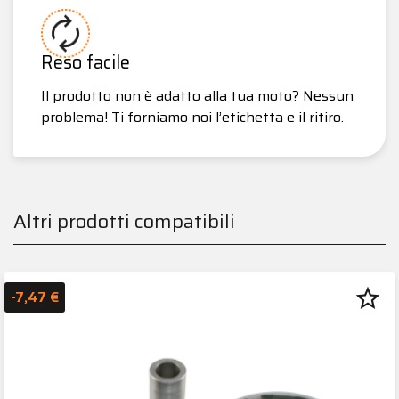
Reso facile
Il prodotto non è adatto alla tua moto? Nessun
problema! Ti forniamo noi l’etichetta e il ritiro.
Altri prodotti compatibili
star_border
-7,47 €