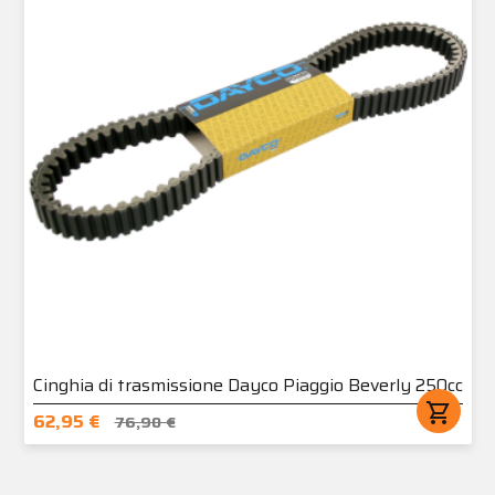
Cinghia di trasmissione Dayco Piaggio Beverly 250cc
shopping_cart
62,95 €
76,90 €