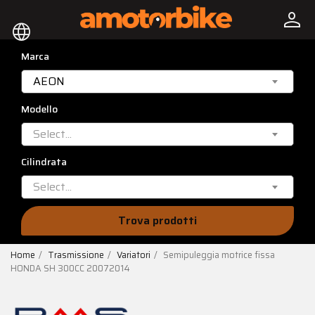
person
language
Marca
AEON
Modello
Select...
Cilindrata
Select...
Trova prodotti
Home
Trasmissione
Variatori
Semipuleggia motrice fissa
HONDA SH 300CC 20072014