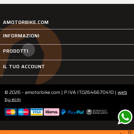
AMOTORBIKE.COM
INFORMAZIONI

PRODOTTI

IL TUO ACCOUNT

© 2026 - amotorbike.com | P.IVA IT02646670410 |
web
by
ecm
0