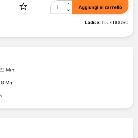
star_border
Aggiungi al carrello
Codice:
100400080
23 Mm
18 Mm
6