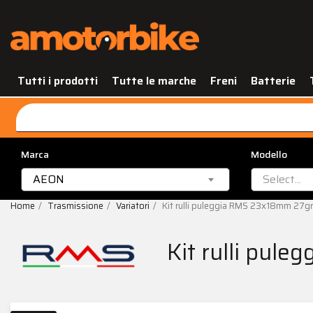
Tutti i prodotti
Tutte le marche
Freni
Batterie
Marca
Modello
AEON
Select...
Home
Trasmissione
Variatori
Kit rulli puleggia RMS 23x18mm 27gr
Kit rulli pul