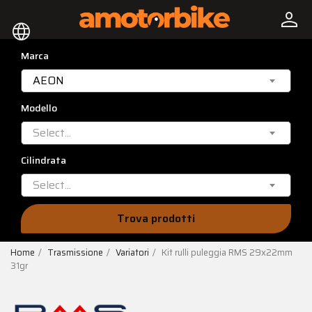
person
language
Marca
AEON
Modello
Select...
Cilindrata
Select...
Trova prodotti
Home
Trasmissione
Variatori
Kit rulli puleggia RMS 29x22mm
31gr