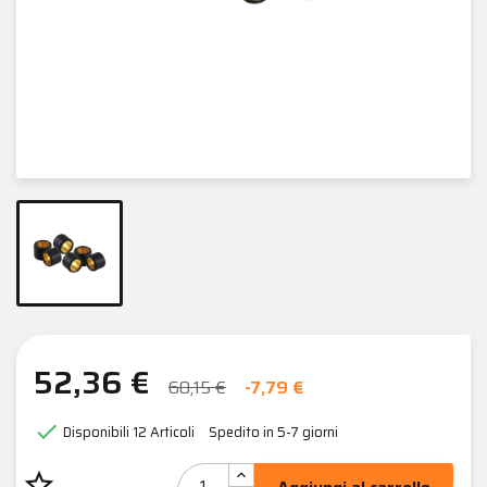
52,36 €
60,15 €
-7,79 €

Disponibili
12 Articoli
Spedito in 5-7 giorni
star_border