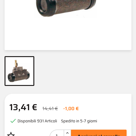
13,41 €
14,41 €
-1,00 €

Disponibili
931 Articoli
Spedito in 5-7 giorni
star_border