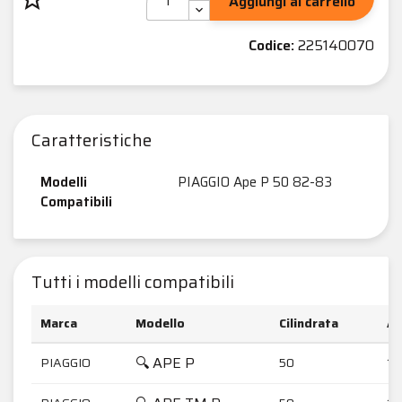
Aggiungi al carrello
Codice:
225140070
Caratteristiche
Modelli
PIAGGIO Ape P 50 82-83
Compatibili
Tutti i modelli compatibili
Marca
Modello
Cilindrata
An
🔍 APE P
PIAGGIO
50
19