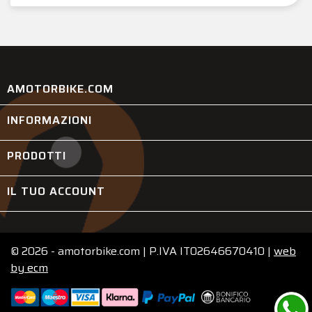
AMOTORBIKE.COM
INFORMAZIONI

PRODOTTI

IL TUO ACCOUNT

© 2026 - amotorbike.com | P.IVA IT02646670410 |
web
by
ecm