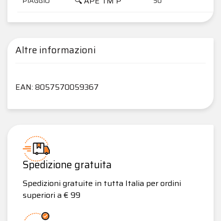
🔍 APE TM P
PIAGGIO
50
19
Altre informazioni
EAN: 8057570059367
Spedizione gratuita
Spedizioni gratuite in tutta Italia per ordini
superiori a € 99