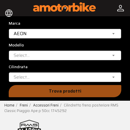
person
language
Marca
AEON
Modello
Select...
Cilindrata
Select...
Trova prodotti
Home
Freni
Accessori Freni
Cilindretto freno posteriore RMS
Classic Piaggio Ape p 50cc 1745292