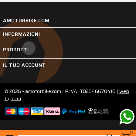
AMOTORBIKE.COM
INFORMAZIONI

PRODOTTI

IL TUO ACCOUNT

© 2026 - amotorbike.com | P.IVA IT02646670410 |
web
by
ecm
0