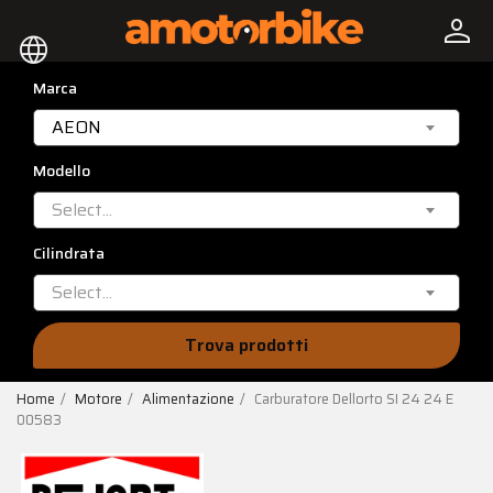
person
language
Marca
AEON
Modello
Select...
Cilindrata
Select...
Trova prodotti
Home
Motore
Alimentazione
Carburatore Dellorto SI 24 24 E
00583