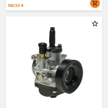
shopping_cart
102,53 €
star_border