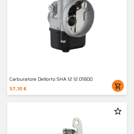
Carburatore Dellorto SHA 12 12 01800
shopping_cart
57,10 €
star_border