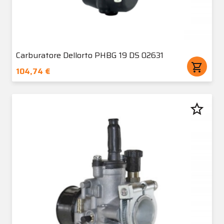
Carburatore Dellorto PHBG 19 DS 02631
shopping_cart
104,74 €
star_border