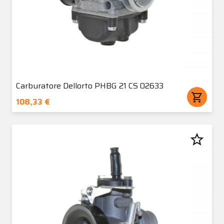
Carburatore Dellorto PHBG 21 CS 02633
shopping_cart
108,33 €
star_border