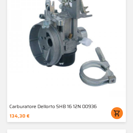
Carburatore Dellorto SHB 16 12N 00936
shopping_cart
134,30 €