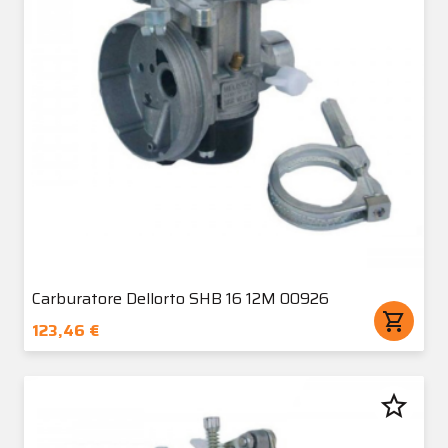
Carburatore Dellorto SHB 16 12M 00926
shopping_cart
123,46 €
star_border