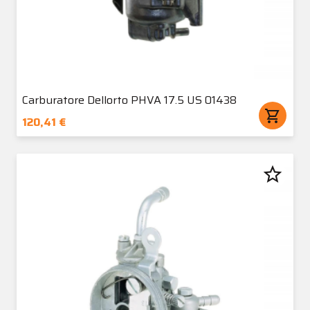
Carburatore Dellorto PHVA 17.5 US 01438
shopping_cart
120,41 €
star_border