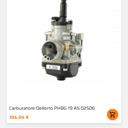
Carburatore Dellorto PHBG 19 AS 02506
shopping_cart
104,04 €