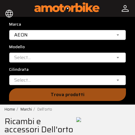
person
language
Marca
AEON
Modello
Select...
Cilindrata
Select...
Trova prodotti
Home
Marchi
Dell'orto
Ricambi e
accessori Dell'orto