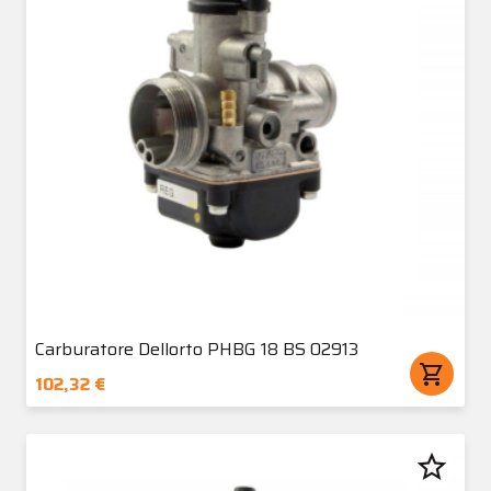
Carburatore Dellorto PHBG 18 BS 02913
shopping_cart
102,32 €
star_border