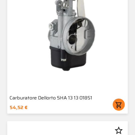
Carburatore Dellorto SHA 13 13 01851
shopping_cart
54,52 €
star_border