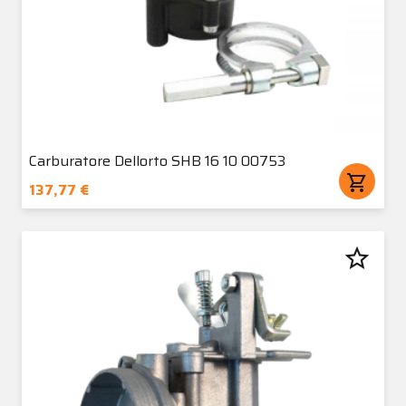
Carburatore Dellorto SHB 16 10 00753
shopping_cart
137,77 €
star_border