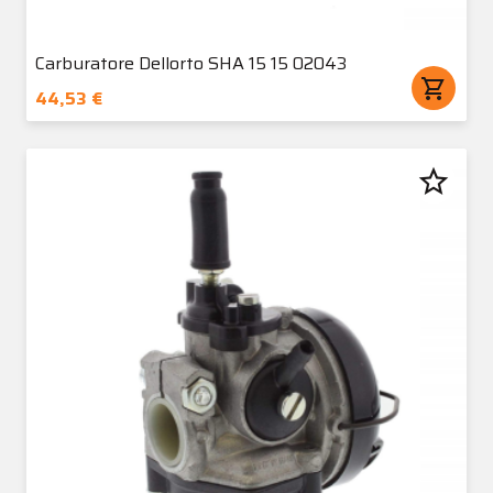
Carburatore Dellorto SHA 15 15 02043
shopping_cart
44,53 €
star_border