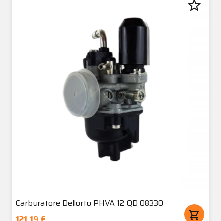
star_border
Carburatore Dellorto PHVA 12 QD 08330
shopping_cart
121,19 €