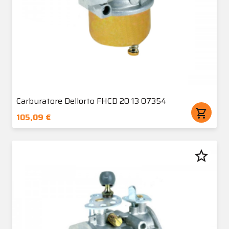
Carburatore Dellorto FHCD 20 13 07354
shopping_cart
105,09 €
star_border