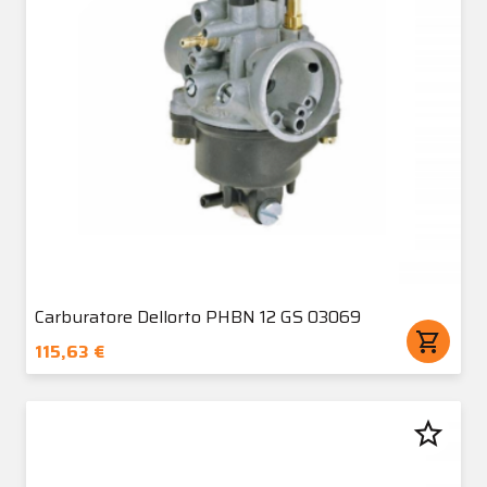
Carburatore Dellorto PHBN 12 GS 03069
shopping_cart
115,63 €
star_border