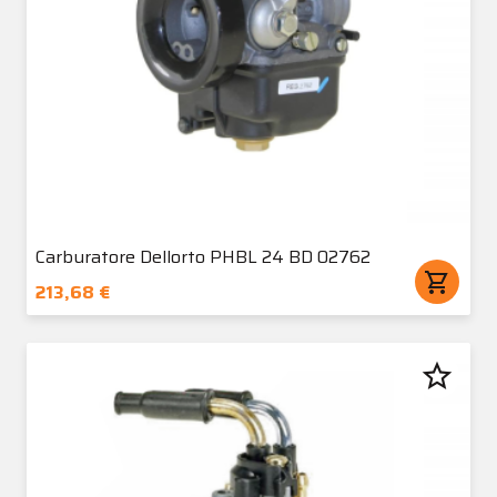
Carburatore Dellorto PHBL 24 BD 02762
shopping_cart
213,68 €
star_border