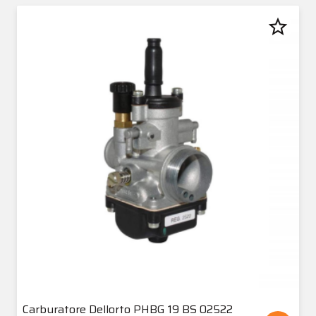
star_border
Carburatore Dellorto PHBG 19 BS 02522