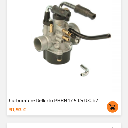
Carburatore Dellorto PHBN 17.5 LS 03067
shopping_cart
91,93 €