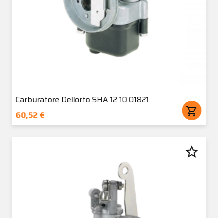
Carburatore Dellorto SHA 12 10 01821
shopping_cart
60,52 €
star_border