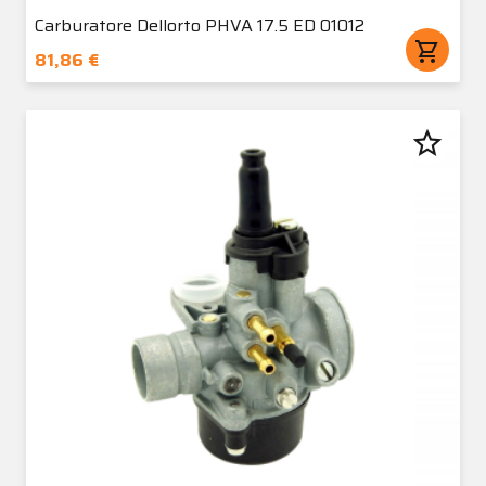
Carburatore Dellorto PHVA 17.5 ED 01012
shopping_cart
81,86 €
star_border