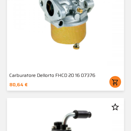
Carburatore Dellorto FHCD 20 16 07376
shopping_cart
80,64 €
star_border