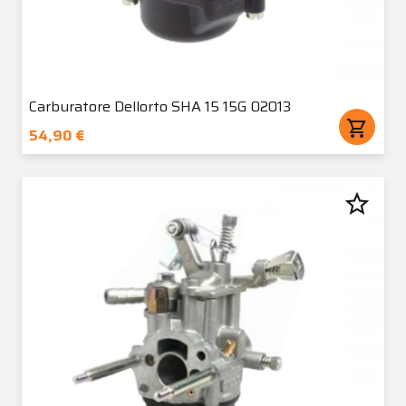
Carburatore Dellorto SHA 15 15G 02013
shopping_cart
54,90 €
star_border