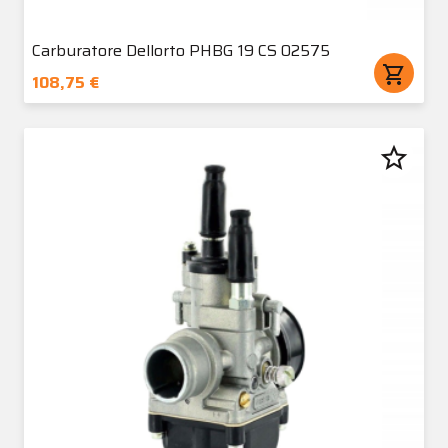
Carburatore Dellorto PHBG 19 CS 02575
shopping_cart
108,75 €
star_border