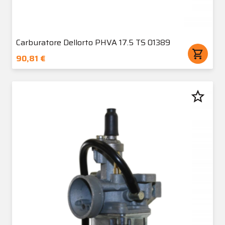
Carburatore Dellorto PHVA 17.5 TS 01389
shopping_cart
90,81 €
star_border