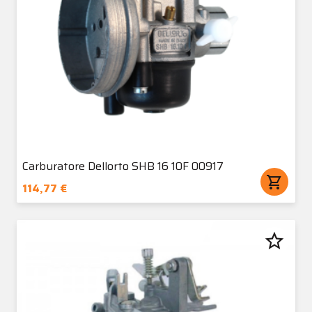
Carburatore Dellorto SHB 16 10F 00917
shopping_cart
114,77 €
star_border