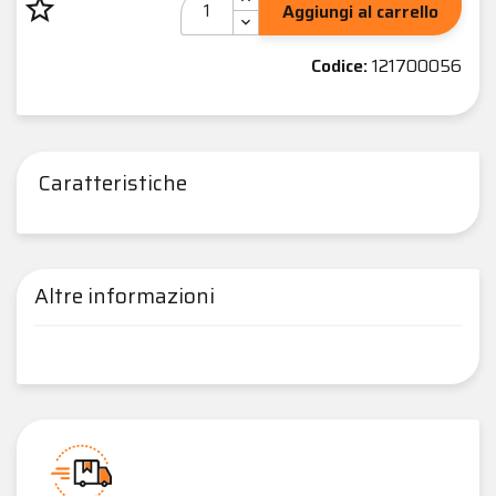
star_border
Aggiungi al carrello
Codice:
121700056
Caratteristiche
Altre informazioni