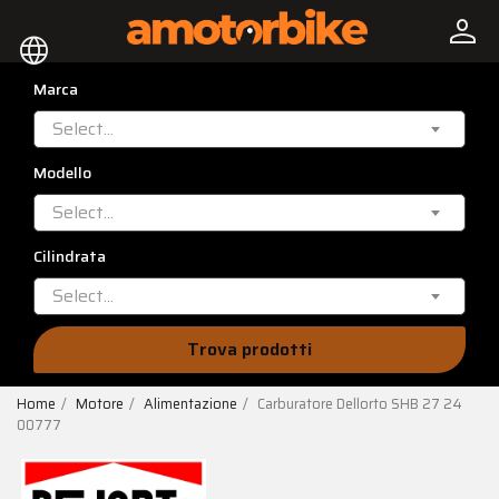
person
language
Marca
Select...
Modello
Select...
Cilindrata
Select...
Trova prodotti
Home
Motore
Alimentazione
Carburatore Dellorto SHB 27 24
00777