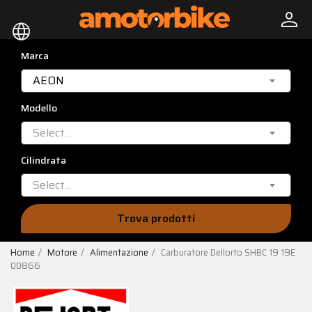
person
language
Marca
AEON
Modello
Select...
Cilindrata
Select...
Trova prodotti
Home
Motore
Alimentazione
Carburatore Dellorto SHBC 19 19E
00866