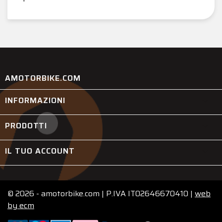
AMOTORBIKE.COM
INFORMAZIONI

PRODOTTI

IL TUO ACCOUNT

© 2026 - amotorbike.com | P.IVA IT02646670410 |
web
by
ecm