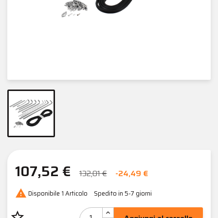
107,52 €
132,01 €
-24,49 €

Disponibile
1 Articolo
Spedito in 5-7 giorni
star_border