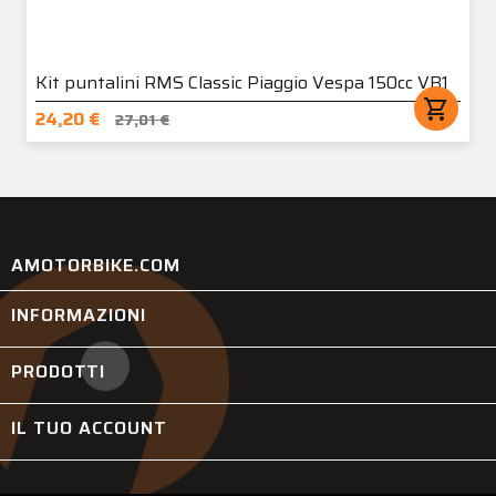
Kit puntalini RMS Classic Piaggio Vespa 150cc VB1
shopping_cart
24,20 €
27,01 €
AMOTORBIKE.COM
INFORMAZIONI

PRODOTTI

IL TUO ACCOUNT
