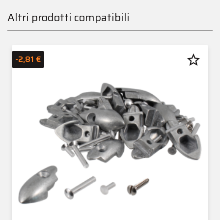
Altri prodotti compatibili
star_border
-2,81 €