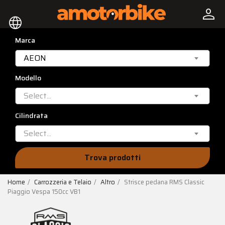
person
language
Marca
AEON
Modello
Select...
Cilindrata
Select...
Trova prodotti
Home
Carrozzeria e Telaio
Altro
Strisce pedana RMS Classic
Piaggio Vespa 150cc VB1