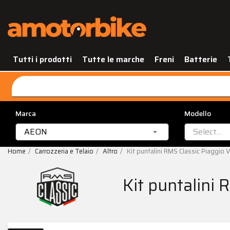
Tutti i prodotti
Tutte le marche
Freni
Batterie
Marca
Modello
AEON
Select...
Home
Carrozzeria e Telaio
Altro
Kit puntalini RMS Classic Piaggio 
Kit puntalini