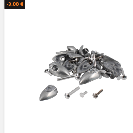
-3,08 €