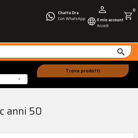
person
0
shopping_cart
Chatta Ora
language
Con WhatsApp
Il mio account
Accedi
search
Trova prodotti
cc anni 50