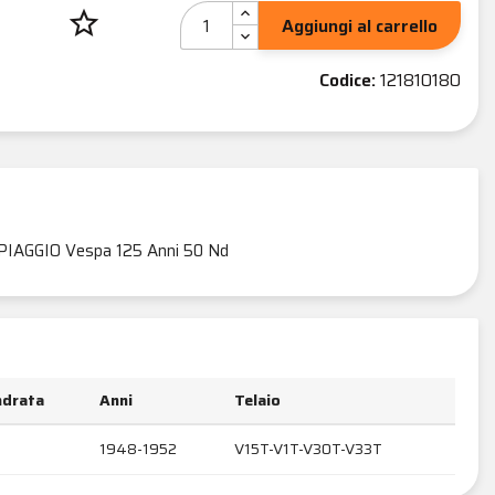
star_border
Aggiungi al carrello
Codice:
121810180
PIAGGIO Vespa 125 Anni 50 Nd
indrata
Anni
Telaio
1948-1952
V15T-V1T-V30T-V33T