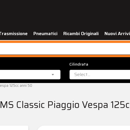
Trasmissione
Pneumatici
Ricambi Originali
Nuovi Arrivi
Cilindrata
Select...
Vespa 125cc anni 50
 RMS Classic Piaggio Vespa 125