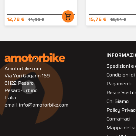
shopping_cart
12,78 €
15,76 €
14,90 €
16,54 €
INFORMAZI
Spedizioni e
Amotorbike.com
Condizioni di
Via Yuri Gagarin 169
61122 Pesaro
Pagamenti
Pesaro-Urbino
Resi e Sostit
Italia
Chi Siamo
email:
info@amotorbike.com
Policy Privac
Contattaci
Mappa del si