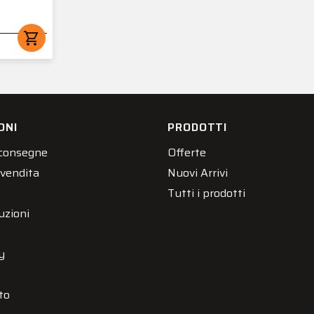
shopping_cart
ONI
PRODOTTI
 consegne
Offerte
 vendita
Nuovi Arrivi
Tutti i prodotti
uzioni
y
to