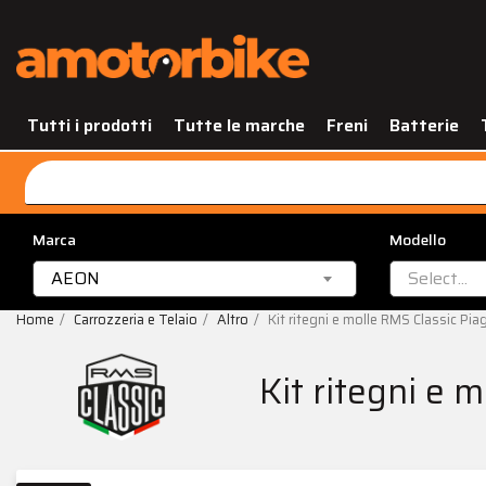
Tutti i prodotti
Tutte le marche
Freni
Batterie
Marca
Modello
AEON
Select...
Home
Carrozzeria e Telaio
Altro
Kit ritegni e molle RMS Classic Pi
Kit ritegni e 