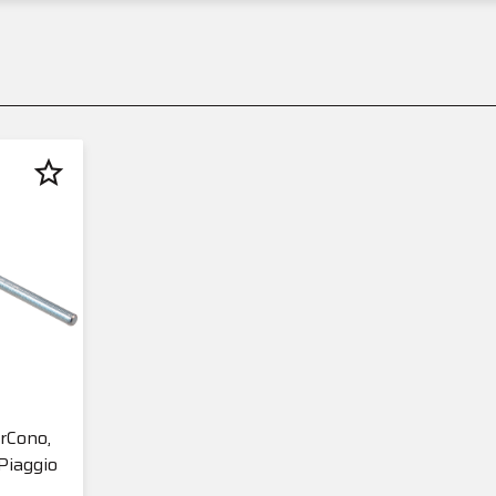
star_border
rCono,
Piaggio