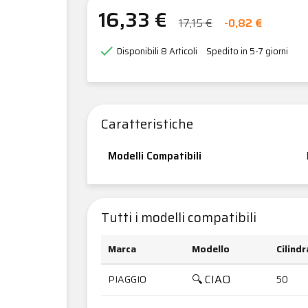
16,33 €
17,15 €
-0,82 €

Disponibili
8 Articoli
Spedito in 5-7 giorni
Caratteristiche
Modelli Compatibili
Tutti i modelli compatibili
Marca
Modello
Cilind
🔍 CIAO
PIAGGIO
50