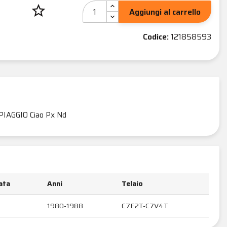
star_border
Aggiungi al carrello
Codice:
121858593
PIAGGIO Ciao Px Nd
rata
Anni
Telaio
1980-1988
C7E2T-C7V4T