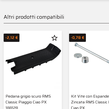
Altri prodotti compatibili
star_border
-2,12 €
-0,78 €
Pedana grigio scuro RMS
Kit Vite con Espande
Classic Piaggio Ciao PX
Zincata RMS Classic 
188128
Ciao PX