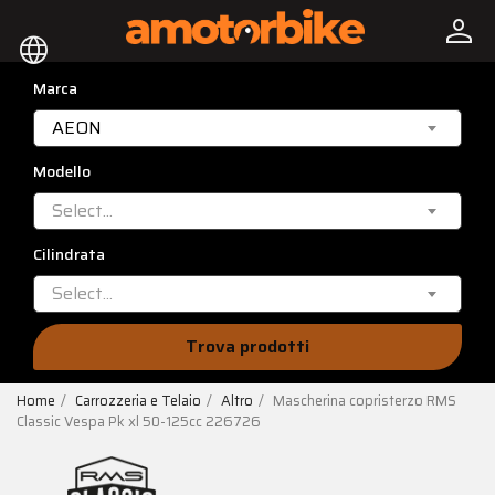
person
language
Marca
AEON
Modello
Select...
Cilindrata
Select...
Trova prodotti
Home
Carrozzeria e Telaio
Altro
Mascherina copristerzo RMS
Classic Vespa Pk xl 50-125cc 226726