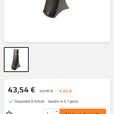
43,54 €
48,16 €
-4,62 €

Disponibili
8 Articoli
Spedito in 5-7 giorni
star_border