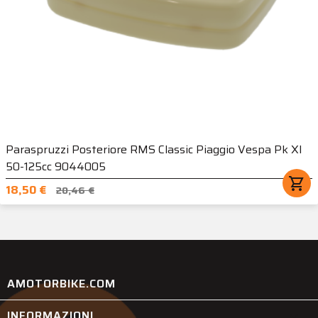
Paraspruzzi Posteriore RMS Classic Piaggio Vespa Pk Xl
50-125cc 9044005
shopping_cart
18,50 €
20,46 €
AMOTORBIKE.COM
INFORMAZIONI
