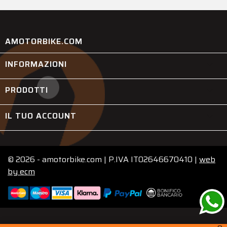
AMOTORBIKE.COM
INFORMAZIONI

PRODOTTI

IL TUO ACCOUNT

© 2026 - amotorbike.com | P.IVA IT02646670410 |
web
by
ecm