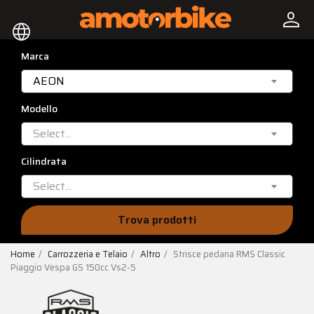
person
language
Marca
AEON
Modello
Select...
Cilindrata
Select...
Trova prodotti
Home
Carrozzeria e Telaio
Altro
Strisce pedana RMS Classic
Piaggio Vespa GS 150cc Vs2-5