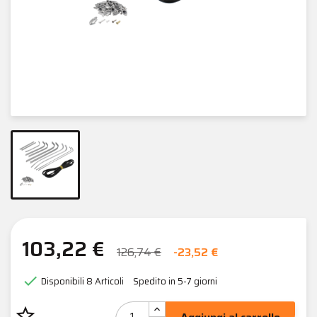
103,22 €
126,74 €
-23,52 €

Disponibili
8 Articoli
Spedito in 5-7 giorni
star_border