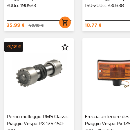
200cc 190523
150-200cc 230338
shopping_cart
35,99 €
18,77 €
40,16 €
star_border
-3,12 €
Perno molleggio RMS Classic
Freccia anteriore de
Piaggio Vespa PX 125-150-
Piaggio Vespa Px 12