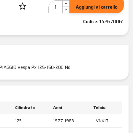
star_border
Aggiungi al carrello
Codice:
142670061
PIAGGIO Vespa Px 125-150-200 Nd
Cilindrata
Anni
Telaio
125
1977-1983
--VNX1T