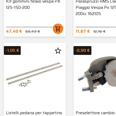
Kit gommini telaio vespa PX
Paraspruzzi RMS Cla
125-150-200
Piaggio Vespa Px 12
200cc 162105
shopping_cart
47,40 €
11,67 €
60,49 €
12,16 €
star_border
-1,05 €
-0,90 €
Listelli pedana per tappetino
Preselettore cambi