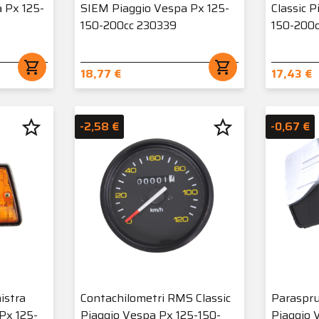
a Px 125-
SIEM Piaggio Vespa Px 125-
Classic 
150-200cc 230339
150-200
shopping_cart
shopping_cart
18,77 €
17,43 €
star_border
star_border
-2,58 €
-0,67 €
nistra
Contachilometri RMS Classic
Paraspru
Px 125-
Piaggio Vespa Px 125-150-
Piaggio 