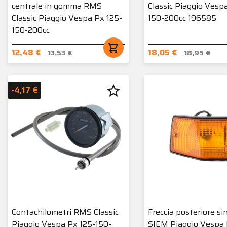
centrale in gomma RMS
Classic Piaggio Vesp
Classic Piaggio Vespa Px 125-
150-200cc 196585
150-200cc
shopping_cart
12,48 €
18,05 €
13,53 €
18,95 €
star_border
-4,17 €
Contachilometri RMS Classic
Freccia posteriore si
Piaggio Vespa Px 125-150-
SIEM Piaggio Vespa 