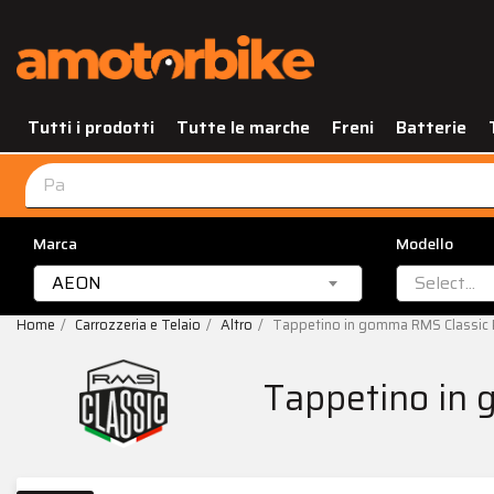
Tutti i prodotti
Tutte le marche
Freni
Batterie
Marca
Modello
AEON
Select...
Home
Carrozzeria e Telaio
Altro
Tappetino in gomma RMS Classic 
Tappetino in