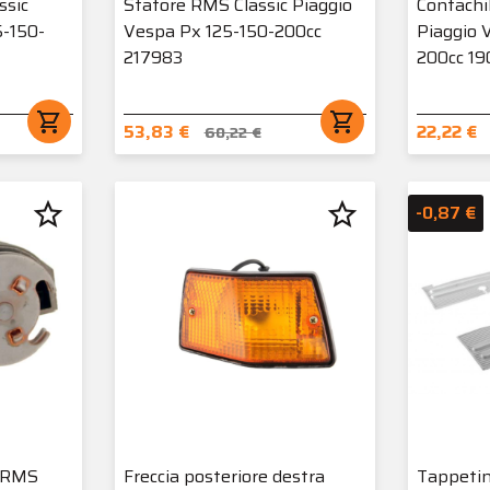
ssic
Statore RMS Classic Piaggio
Contachi
5-150-
Vespa Px 125-150-200cc
Piaggio 
217983
200cc 1
shopping_cart
shopping_cart
53,83 €
22,22 €
60,22 €
star_border
star_border
-0,87 €
o RMS
Freccia posteriore destra
Tappeti