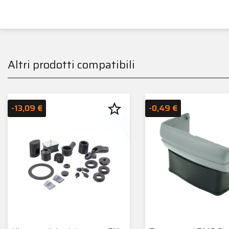
Altri prodotti compatibili
star_border
-13,09 €
-0,49 €