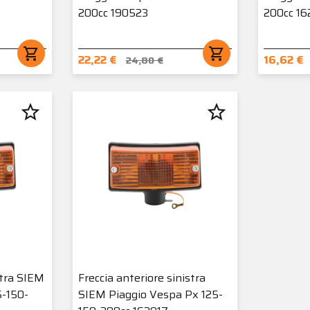
200cc 190523
200cc 16
shopping_cart
shopping_cart
22,22 €
16,62 €
24,80 €
star_border
star_border
stra SIEM
Freccia anteriore sinistra
5-150-
SIEM Piaggio Vespa Px 125-