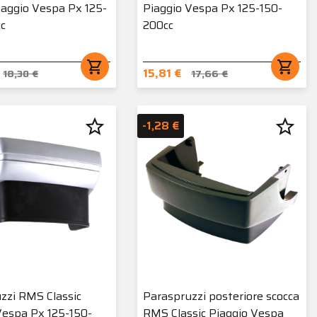
Piaggio Vespa Px 125-
Piaggio Vespa Px 125-150-
cc
200cc
shopping_cart
shopping_cart
15,81 €
18,30 €
17,66 €
star_border
star_border
-1,28 €
zzi RMS Classic
Paraspruzzi posteriore scocca
Vespa Px 125-150-
RMS Classic Piaggio Vespa