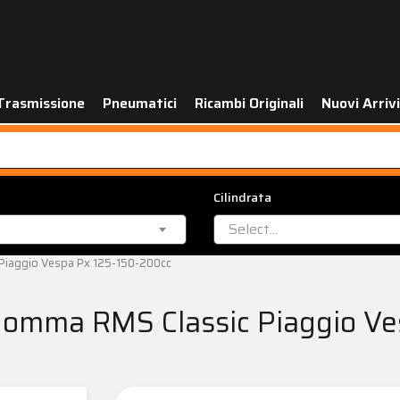
Trasmissione
Pneumatici
Ricambi Originali
Nuovi Arrivi
Cilindrata
Select...
Piaggio Vespa Px 125-150-200cc
 gomma RMS Classic Piaggio V