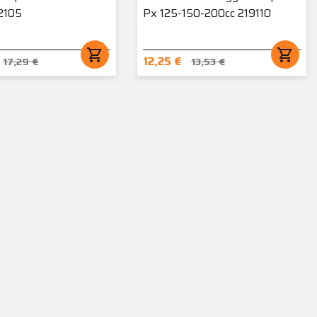
2105
Px 125-150-200cc 219110
shopping_cart
shopping_cart
12,25 €
17,29 €
13,53 €