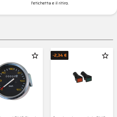
l’etichetta e il ritiro.
star_border
star_border
-2,34 €