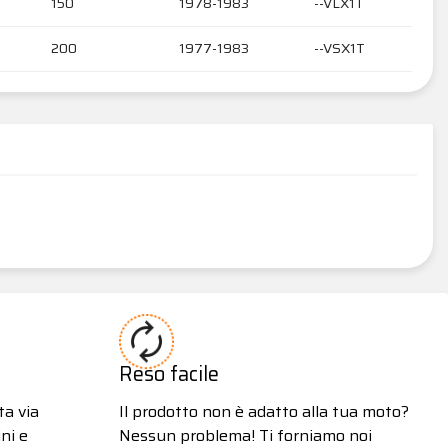
150
1978-1983
--VLX1T
200
1977-1983
--VSX1T
Reso facile
ta via
Il prodotto non è adatto alla tua moto?
ni e
Nessun problema! Ti forniamo noi