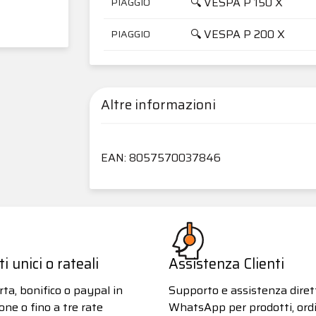
🔍 VESPA P 150 X
PIAGGIO
🔍 VESPA P 200 X
PIAGGIO
Altre informazioni
EAN: 8057570037846
 unici o rateali
Assistenza Clienti
ta, bonifico o paypal in
Supporto e assistenza diret
one o fino a tre rate
WhatsApp per prodotti, ordi