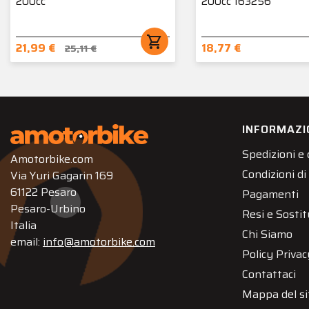
200cc
200cc 163256
shopping_cart
21,99 €
18,77 €
25,11 €
INFORMAZI
Spedizioni e
Amotorbike.com
Condizioni di
Via Yuri Gagarin 169
61122 Pesaro
Pagamenti
Pesaro-Urbino
Resi e Sostit
Italia
Chi Siamo
email:
info@amotorbike.com
Policy Privac
Contattaci
Mappa del si