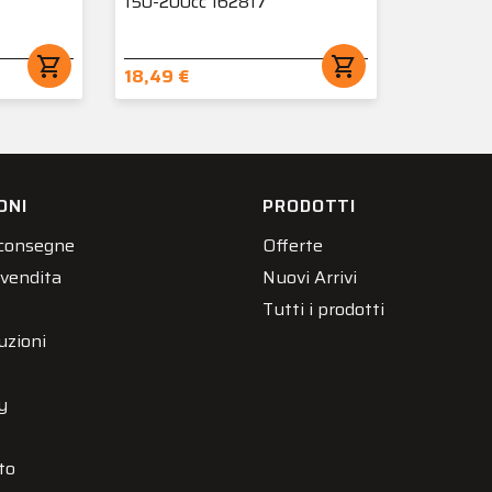
150-200cc 162817
shopping_cart
shopping_cart
18,49 €
ONI
PRODOTTI
 consegne
Offerte
 vendita
Nuovi Arrivi
Tutti i prodotti
uzioni
y
to