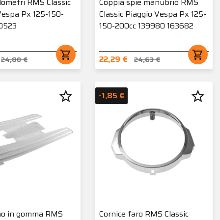
lometri RMS Classic
Coppia spie manubrio RMS
Vespa Px 125-150-
Classic Piaggio Vespa Px 125-
90523
150-200cc 139980 163682
shopping_cart
shopping_cart
22,29 €
24,80 €
24,63 €
star_border
star_border
-1,85 €
no in gomma RMS
Cornice faro RMS Classic