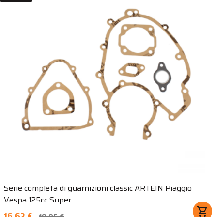
Serie completa di guarnizioni classic ARTEIN Piaggio
Vespa 125cc Super
shopping_cart
16,63 €
18,95 €