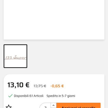
13,10 €
13,75 €
-0,65 €

Disponibili
61 Articoli
Spedito in 5-7 giorni
star_border