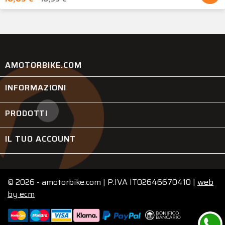
AMOTORBIKE.COM
INFORMAZIONI

PRODOTTI

IL TUO ACCOUNT

© 2026 - amotorbike.com | P.IVA IT02646670410 |
web
by
ecm