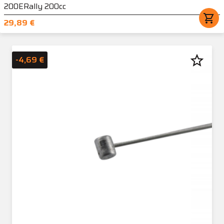
200ERally 200cc
shopping_cart
29,89 €
star_border
-4,69 €