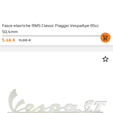
Fasce elastiche RMS Classic Piaggio VespaApe 85cc
50,4mm
shopping_cart
5,46 €
11,88 €
star_border