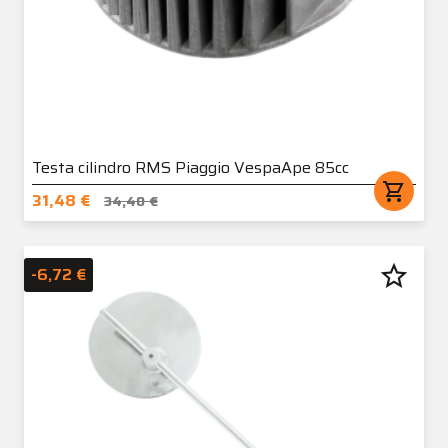
Testa cilindro RMS Piaggio VespaApe 85cc
shopping_cart
31,48 €
34,40 €
star_border
-6,72 €