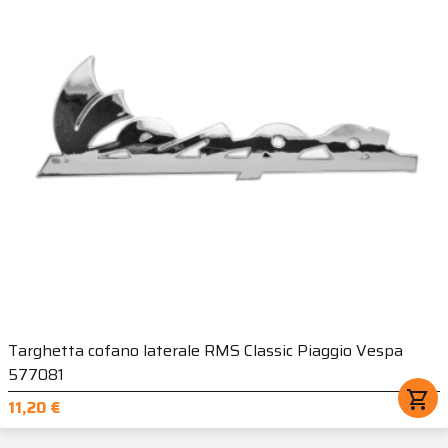
Targhetta cofano laterale RMS Classic Piaggio Vespa
577081
shopping_cart
11,20 €