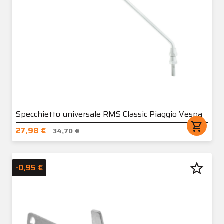
Specchietto universale RMS Classic Piaggio Vespa
shopping_cart
27,98 €
34,70 €
star_border
-0,95 €