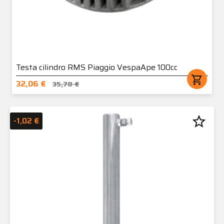
Testa cilindro RMS Piaggio VespaApe 100cc
shopping_cart
32,06 €
35,78 €
star_border
-1,02 €