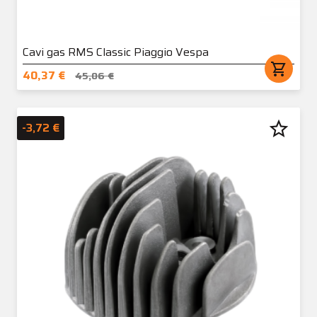
Cavi gas RMS Classic Piaggio Vespa
shopping_cart
40,37 €
45,06 €
star_border
-3,72 €