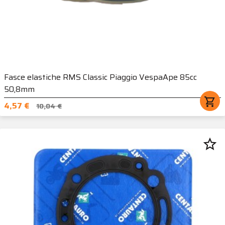
Fasce elastiche RMS Classic Piaggio VespaApe 85cc
50,8mm
shopping_cart
4,57 €
10,04 €
star_border