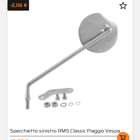
star_border
-2,06 €
Specchietto sinistro RMS Classic Piaggio Vespa
shopping_cart