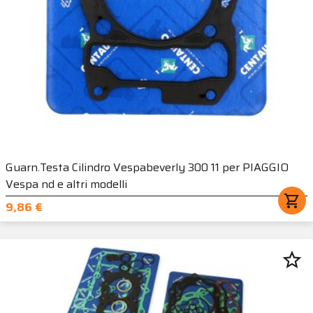
Guarn.Testa Cilindro Vespabeverly 300 11 per PIAGGIO
Vespa nd e altri modelli
shopping_cart
9,86 €
star_border