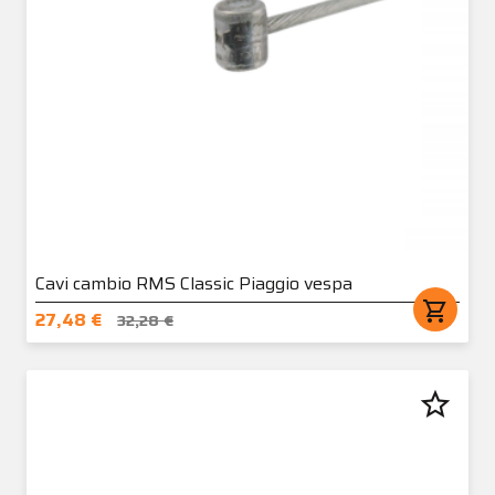
Cavi cambio RMS Classic Piaggio vespa
shopping_cart
27,48 €
32,28 €
star_border