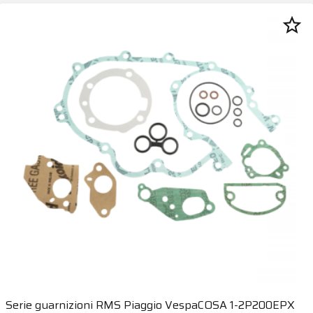
star_border
Serie guarnizioni RMS Piaggio VespaCOSA 1-2P200EPX