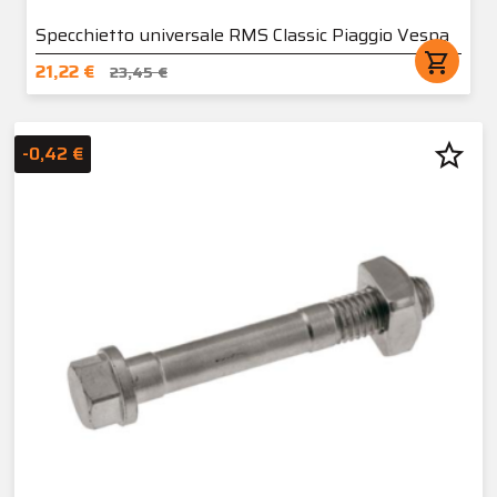
Specchietto universale RMS Classic Piaggio Vespa
shopping_cart
21,22 €
23,45 €
star_border
-0,42 €