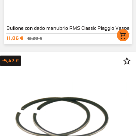
Bullone con dado manubrio RMS Classic Piaggio Vespa
shopping_cart
11,86 €
12,28 €
star_border
-5,47 €