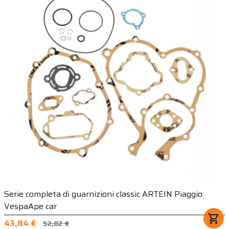
Serie completa di guarnizioni classic ARTEIN Piaggio
VespaApe car
shopping_cart
43,84 €
52,02 €