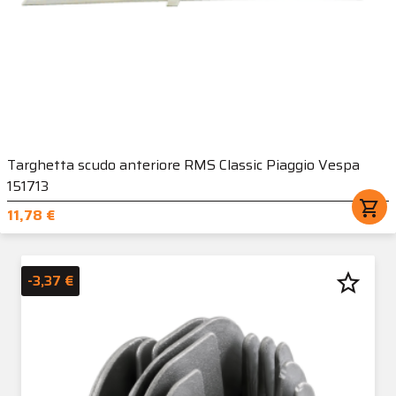
Targhetta scudo anteriore RMS Classic Piaggio Vespa
151713
shopping_cart
11,78 €
star_border
-3,37 €