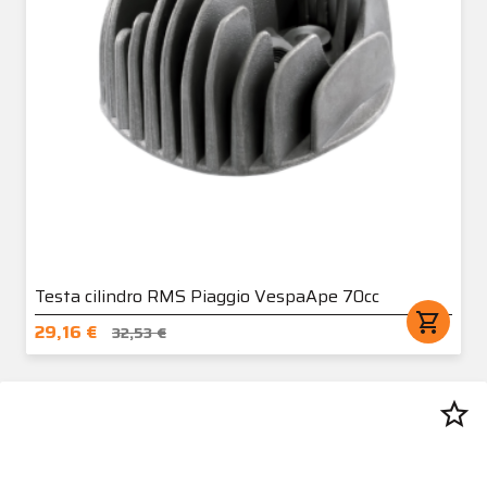
Testa cilindro RMS Piaggio VespaApe 70cc
shopping_cart
29,16 €
32,53 €
star_border