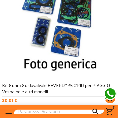
Kit Guarn.Guidavalvole BEVERLY125 01-10 per PIAGGIO
Vespa nd e altri modelli
shopping_cart
30,01 €
0
menu
shopping_cart
search