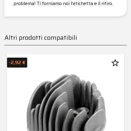
problema! Ti forniamo noi l’etichetta e il ritiro.
Altri prodotti compatibili
star_border
-2,92 €