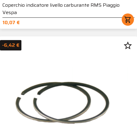
Coperchio indicatore livello carburante RMS Piaggio
Vespa
shopping_cart
10,07 €
star_border
-6,42 €