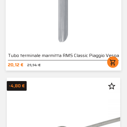
Tubo terminale marmitta RMS Classic Piaggio Vespa
shopping_cart
20,12 €
21,14 €
star_border
-4,80 €