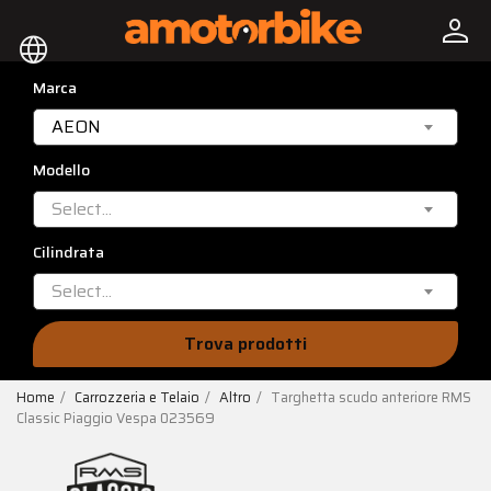
person
language
Marca
AEON
Modello
Select...
Cilindrata
Select...
Trova prodotti
Home
Carrozzeria e Telaio
Altro
Targhetta scudo anteriore RMS
Classic Piaggio Vespa 023569