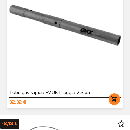
Tubo gas rapido EVOK Piaggio Vespa
shopping_cart
32,32 €
star_border
-8,18 €