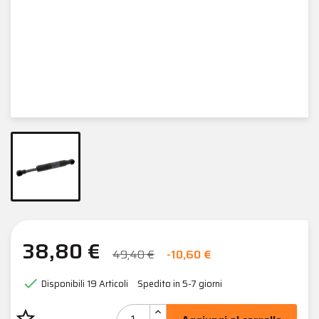
38,80 €
49,40 €
-10,60 €

Disponibili
19 Articoli
Spedito in 5-7 giorni
star_border