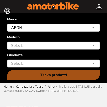
person
language
Marca
AEON
Modello
Select...
Cilindrata
Select...
Trova prodotti
Home
Carrozzeria e Telaio
Altro
Molla a gas STABILUS per sella
Yamaha X-Max 125-250-400cc 1SDF478G00 322422