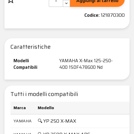
Aggiungi al carrello
Codice:
121870300
Caratteristiche
Modelli
YAMAHA X-Max 125-250-
Compatibili
400 1SDF478G00 Nd
Tutti i modelli compatibili
Marca
Modello
C
🔍 YP 250 X-MAX
YAMAHA