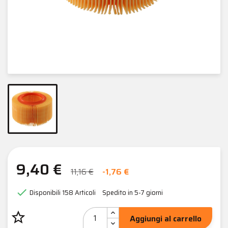
9,40 €
11,16 €
-1,76 €

Disponibili
158 Articoli
Spedito in 5-7 giorni
star_border
Aggiungi al carrello