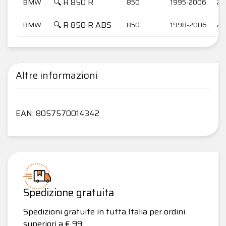
🔍 R 850 R
BMW
850
1995-2006
25
🔍 R 850 R ABS
BMW
850
1998-2006
25
Altre informazioni
EAN: 8057570014342
Spedizione gratuita
Spedizioni gratuite in tutta Italia per ordini
superiori a € 99