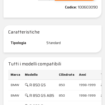
Codice:
100603090
Caratteristiche
Tipologia
Standard
Tutti i modelli compatibili
Marca
Modello
Cilindrata
Anni
Te
🔍 R 850 GS
BMW
850
1998-1999
25
🔍 R 850 GS ABS
BMW
850
1998-1999
25