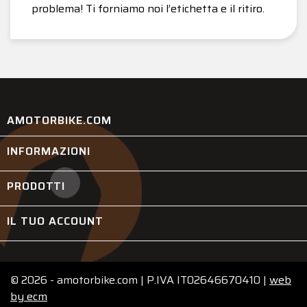
problema! Ti forniamo noi l’etichetta e il ritiro.
AMOTORBIKE.COM
INFORMAZIONI

PRODOTTI

IL TUO ACCOUNT

© 2026 - amotorbike.com | P.IVA IT02646670410 |
web
by
ecm