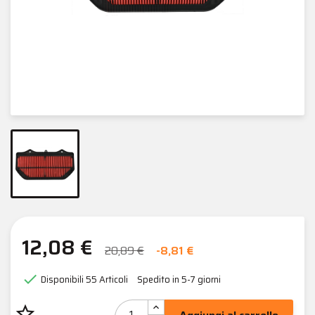
12,08 €
20,89 €
-8,81 €

Disponibili
55 Articoli
Spedito in 5-7 giorni
star_border