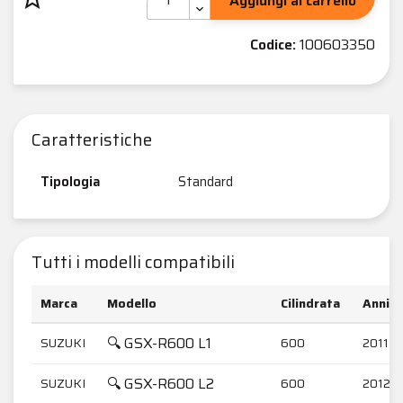
Aggiungi al carrello
Codice:
100603350
Caratteristiche
Tipologia
Standard
Tutti i modelli compatibili
Marca
Modello
Cilindrata
Anni
🔍 GSX-R600 L1
SUZUKI
600
2011-2
🔍 GSX-R600 L2
SUZUKI
600
2012-2