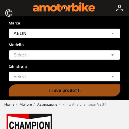
person
language
Marca
AEON
Modello
Select...
Cilindrata
Select...
Trova prodotti
Home
Motore
Aspirazione
Filtro Aria Champion V307