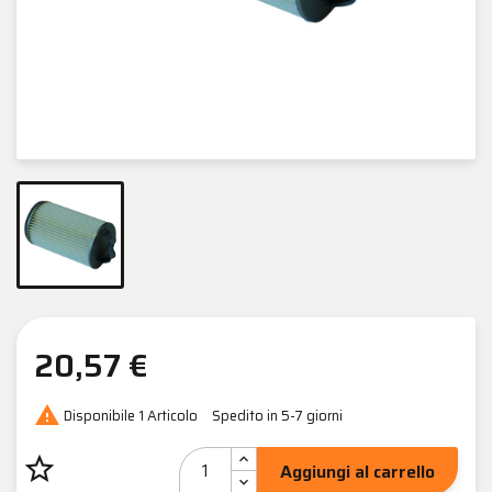
20,57 €

Disponibile
1 Articolo
Spedito in 5-7 giorni
star_border
Aggiungi al carrello