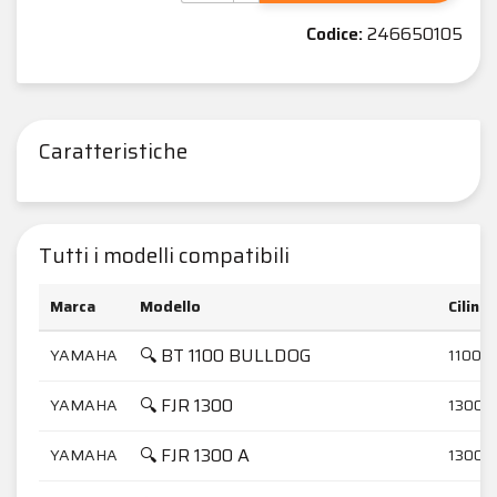
Codice:
246650105
Caratteristiche
Tutti i modelli compatibili
Marca
Modello
Cilind
🔍 BT 1100 BULLDOG
YAMAHA
1100
🔍 FJR 1300
YAMAHA
1300
🔍 FJR 1300 A
YAMAHA
1300