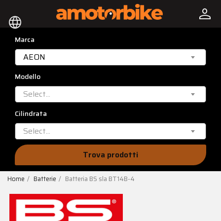
person
language
Marca
AEON
Modello
Select...
Cilindrata
Select...
Trova prodotti
Home
Batterie
Batteria BS sla BT14B-4