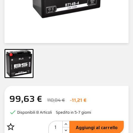
99,63 €
110,84 €
-11,21 €

Disponibili
8 Articoli
Spedito in 5-7 giorni
star_border
Aggiungi al carrello