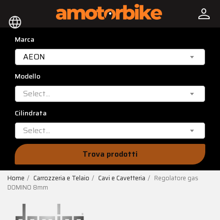
person
language
Marca
AEON
Modello
Select...
Cilindrata
Select...
Trova prodotti
Home
Carrozzeria e Telaio
Cavi e Cavetteria
Regolatore gas
DOMINO 8mm