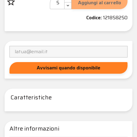
star_border
Aggiungi al carrello
Codice:
121858250
Avvisami quando disponibile
Caratteristiche
Altre informazioni