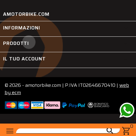
AMOTORBIKE.COM
INFORMAZIONI

PRODOTTI

IL TUO ACCOUNT

© 2026 - amotorbike.com | P.IVA IT02646670410 |
web
by
ecm
0
menu
shopping_cart
search