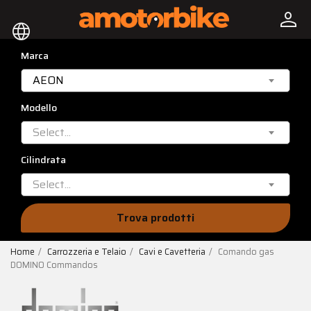
person
language
Marca
AEON
Modello
Select...
Cilindrata
Select...
Trova prodotti
Home
Carrozzeria e Telaio
Cavi e Cavetteria
Comando gas
DOMINO Commandos