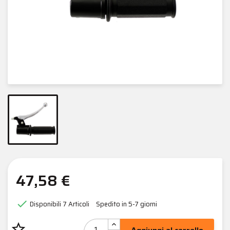
47,58 €

Disponibili
7 Articoli
Spedito in 5-7 giorni
star_border