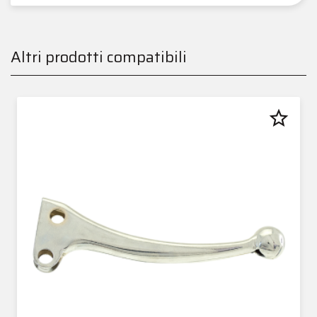
Altri prodotti compatibili
star_border