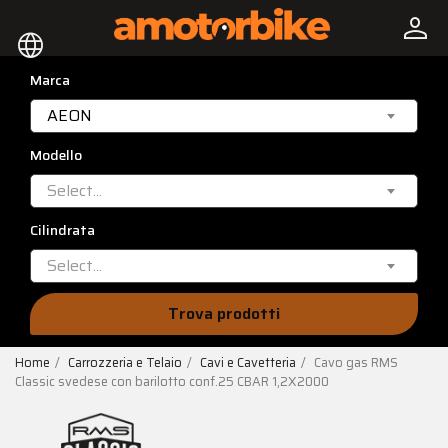
person
language
Marca
AEON
Modello
Select...
Cilindrata
Select...
Trova prodotti
Home
Carrozzeria e Telaio
Cavi e Cavetteria
Cavo gas RMS
Classic svedese con barilotto conf.25 CBAR 1,2X2000