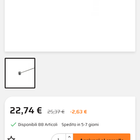
22,74 €
25,37 €
-2,63 €

Disponibili
88 Articoli
Spedito in 5-7 giorni
star_border