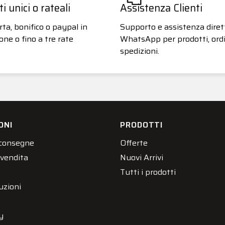
 unici o rateali
Assistenza Clienti
ta, bonifico o paypal in
Supporto e assistenza diret
one o fino a tre rate
WhatsApp per prodotti, ordi
spedizioni.
ONI
PRODOTTI
 consegne
Offerte
 vendita
Nuovi Arrivi
Tutti i prodotti
uzioni
y