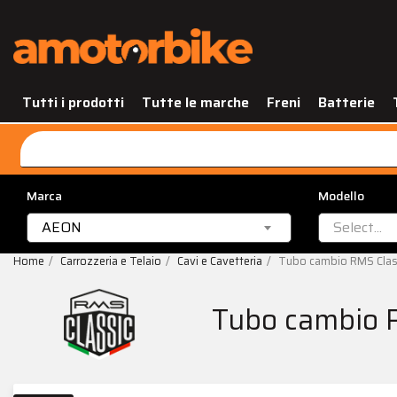
Tutti i prodotti
Tutte le marche
Freni
Batterie
Marca
Modello
AEON
Select...
Home
Carrozzeria e Telaio
Cavi e Cavetteria
Tubo cambio RMS Clas
Tubo cambio R