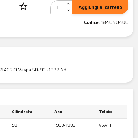
star_border
Aggiungi al carrello
Codice:
184040400
PIAGGIO Vespa 50-90 -1977 Nd
Cilindrata
Anni
Telaio
50
1963-1983
V5A1T