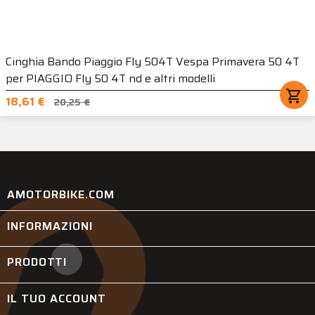
Cinghia Bando Piaggio Fly 504T Vespa Primavera 50 4T
per PIAGGIO Fly 50 4T nd e altri modelli
shopping_cart
18,61 €
20,25 €
AMOTORBIKE.COM
INFORMAZIONI

PRODOTTI

IL TUO ACCOUNT
