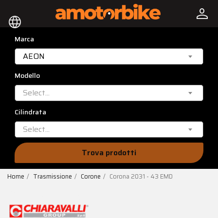
person
language
Marca
AEON
Modello
Select...
Cilindrata
Select...
Trova prodotti
Home
Trasmissione
Corone
Corona 2031 - 43 EMD