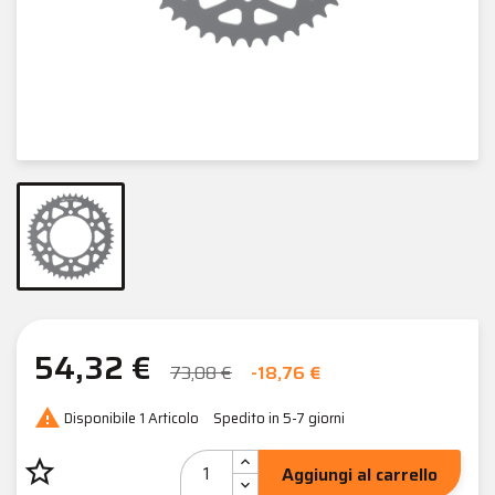
54,32 €
73,08 €
-18,76 €

Disponibile
1 Articolo
Spedito in 5-7 giorni
star_border
Aggiungi al carrello