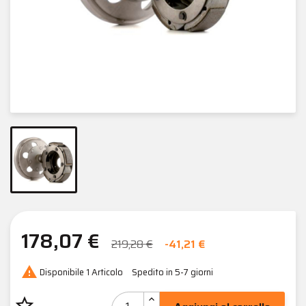
178,07 €
219,28 €
-41,21 €

Disponibile
1 Articolo
Spedito in 5-7 giorni
star_border