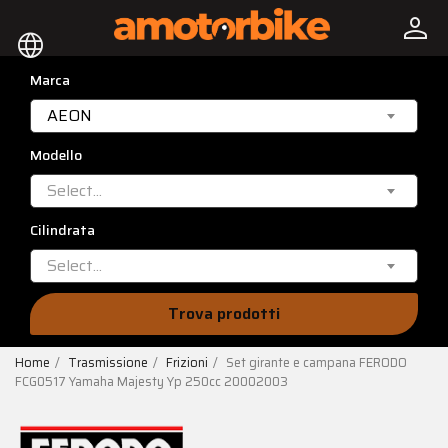
person
language
Marca
AEON
Modello
Select...
Cilindrata
Select...
Trova prodotti
Home
Trasmissione
Frizioni
Set girante e campana FERODO
FCG0517 Yamaha Majesty Yp 250cc 20002003