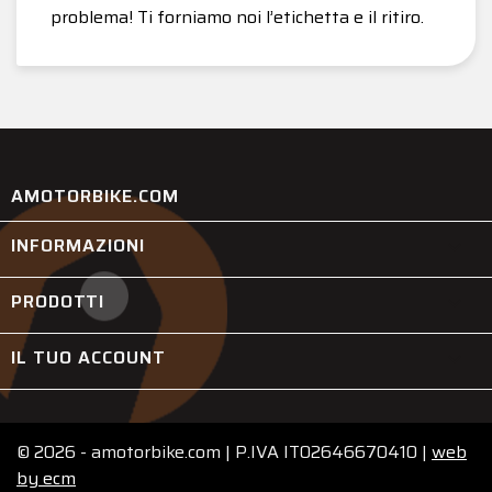
problema! Ti forniamo noi l’etichetta e il ritiro.
AMOTORBIKE.COM
INFORMAZIONI

PRODOTTI

IL TUO ACCOUNT

© 2026 - amotorbike.com | P.IVA IT02646670410 |
web
by
ecm