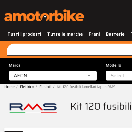
Tutti i prodotti
Tutte le marche
Freni
Batterie
Marca
Modello
AEON
Select...
Home
Elettrico
Fusibili
Kit 120 fusibili lamellari Japan RMS
Kit 120 fusibi