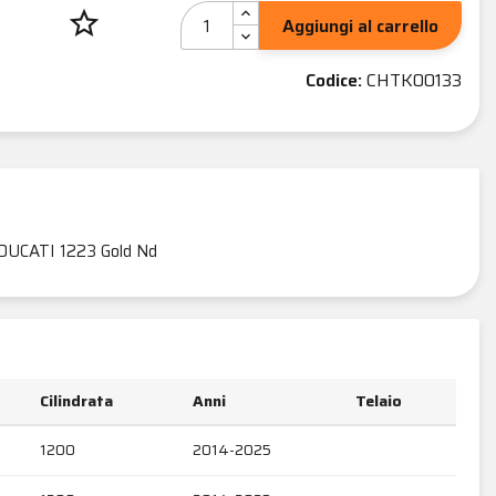
star_border
Aggiungi al carrello
Codice:
CHTK00133
DUCATI 1223 Gold Nd
Cilindrata
Anni
Telaio
1200
2014-2025