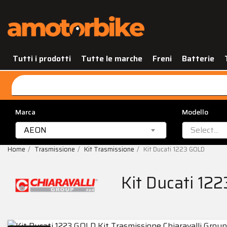
Tutti i prodotti
Tutte le marche
Freni
Batterie
Marca
Modello
AEON
Select...
Home
Trasmissione
Kit Trasmissione
Kit Ducati 1223 GOLD
Kit Ducati 12