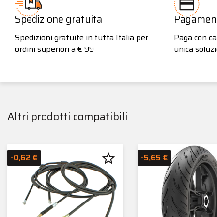
Spedizione gratuita
Pagamenti
Spedizioni gratuite in tutta Italia per
Paga con car
ordini superiori a € 99
unica soluzi
Altri prodotti compatibili
star_border
-0,62 €
-5,65 €