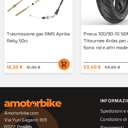
Trasmissione gas RMS Aprilia
Pneus 100/90-10 5
Rally 50cc
Tltournee Anlas per
Sonic nd e altri model
shopping_cart
12,30 €
53,40 €
12,92 €
59,05 €
INFORMAZI
Spedizioni e
Amotorbike.com
Condizioni di
Via Yuri Gagarin 169
61122 Pesaro
Pagamenti