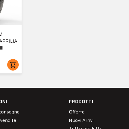
6M
 APRILIA
li
shopping_cart
ONI
PRODOTTI
 consegne
Offerte
 vendita
Nuovi Arrivi
Tutti i prodotti