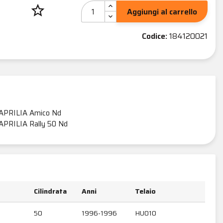
star_border
Aggiungi al carrello
Codice:
184120021
APRILIA Amico Nd
APRILIA Rally 50 Nd
Cilindrata
Anni
Telaio
50
1996-1996
HU010