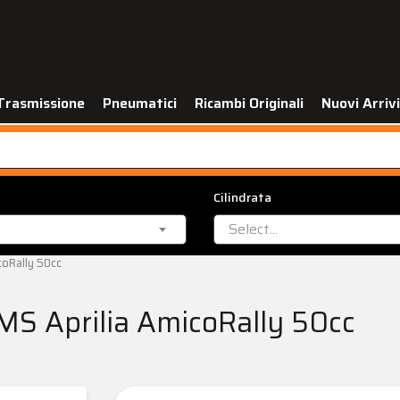
Trasmissione
Pneumatici
Ricambi Originali
Nuovi Arrivi
Cilindrata
Select...
coRally 50cc
MS Aprilia AmicoRally 50cc