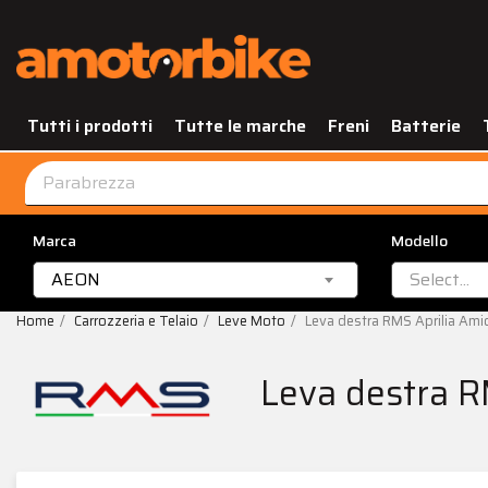
Tutti i prodotti
Tutte le marche
Freni
Batterie
Marca
Modello
AEON
Select...
Home
Carrozzeria e Telaio
Leve Moto
Leva destra RMS Aprilia Ami
Leva destra R