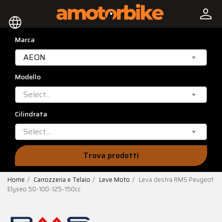
person
language
Marca
AEON
Modello
Select...
Cilindrata
Select...
Trova prodotti
Home
Carrozzeria e Telaio
Leve Moto
Leva destra RMS Peugeot
Elyseo 50-100-125-150cc