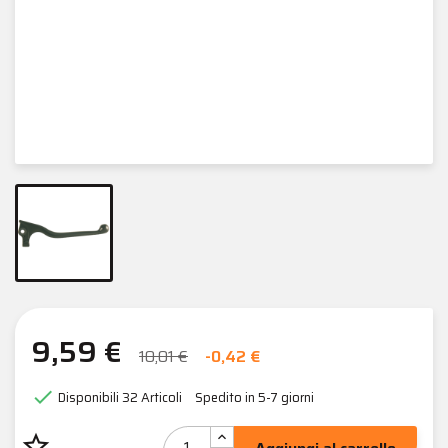
9,59 €
10,01 €
-0,42 €

Disponibili
32 Articoli
Spedito in 5-7 giorni
star_border